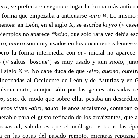
ero,
se prefería en segundo lugar la forma más antic
la forma que empezaba a anticuarse
-eiro
. Lo mismo 
50
entes: en León, en el siglo X, se escribe
kayso
(< case
ejemplos no aparece
*keiso,
que sólo rara vez debía es
iro, autero
son muy usados en los documentos leoneses 
pero la forma intermedia con
ou-
inicial no aparece
o
(< saltus ’bosque’) es muy usado y aun
saoto,
jun
el siglo X
. No cabe duda de que
-eiro, queiso, outei
52
in­conadas al Occidente de León y de Asturias y en G
isma corte, aunque sólo por las gentes atrasadas r
ro, soto,
de modo que sobre ellas pesaba un descrédito 
menos vivas
-airo, sauto,
lejanos arcaísmos, contaban c
erable para el gusto refinado de los arcaizantes, que 
 novedad; sabido es que el neólogo de todas las épo
 en las cosas del pasado remoto, mientras repugna 