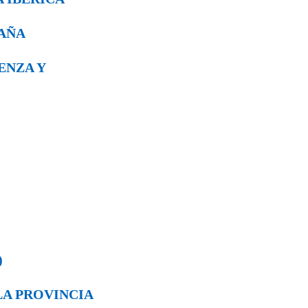
PAÑA
VENZA Y
)
 LA PROVINCIA