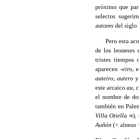
próximo que para
selectos sugeri
autores del sigl
Pero esta acogid
de los leoneses 
tristes tiempos
aparecen
-eiro,
e
auteiro, autero
este arcaico
au,
c
el nom­bre de do
también en Pale
Vi­lla Otiella
),
56
Auñón
(< alneus 