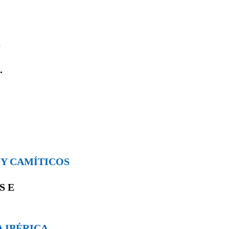
S
.
S Y CAMÍTICOS
OS
E
A IBÉRICA