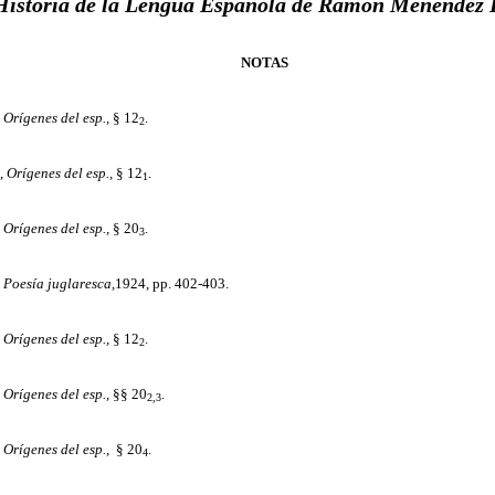
Historia de la Lengua Española de Ramón Menéndez 
NOTAS
,
Orígenes del esp.,
§ 12
.
2
,
Orígenes del esp.,
§ 12
.
1
,
Orígenes del esp.,
§ 20
.
3
,
Poesía juglaresca,
1924, pp. 402-403.
,
Orígenes del esp.,
§ 12
.
2
,
Orígenes del esp.,
§§ 20
.
2,3
,
Orígenes del esp.,
§ 20
.
4