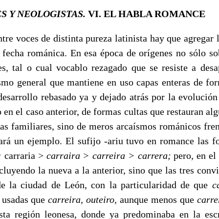
S Y NEOLOGISTAS.
VI. EL HABLA ROMANCE
 voces de distinta pureza latinista hay que agregar l
a fecha ro­mánica. En esa época de orígenes no sólo s
es, tal o cual vocablo rezagado que se resiste a desa
smo gene­ral que mantiene en uso capas enteras de fo
desarrollo rebasado ya y dejado atrás por la evolución 
 en el caso anterior, de formas cultas que restauran algú
mas familiares, sino de meros ar­caísmos románicos fre
ta­rá un ejemplo. El sufijo -ariu tuvo en romance las 
:
carraria >
carraira > carreira > carrera;
pero, en el
luyendo la nueva a la anterior, sino que las tres convi
 de la ciudad de León, con la particularidad de que
c
 usadas que
carreira, outeiro,
aunque menos que
carre
sta región leonesa, donde ya pre­dominaba en la escr