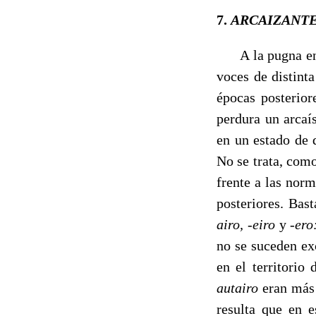
7.
ARCAIZANTE
A la pugna entre
voces de distint
épocas posterior
perdura un arcaí
en un estado de 
No se trata, como
frente a las nor
posteriores. Bas
airo, -eiro
y
-ero
no se suceden exc
en el territorio
autairo
eran más
resulta que en e