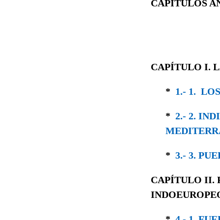
CAPÍTULOS A
CAPÍTULO I. 
*
1.- 1. L
*
2.- 2. I
MEDITERR
*
3.- 3. P
CAPÍTULO II.
INDOEUROPE
*
4.- 1. F