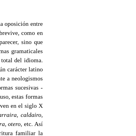
a oposición entre
obrevive, como en
parecer, sino que
rmas gramaticales
total del idioma.
n carác­ter latino
nte a neologismos
formas sucesivas
-
 uso, estas formas
­ven en el siglo X
arraira, caldairo,
ra, ote­ro,
etc. Así
itura familiar la