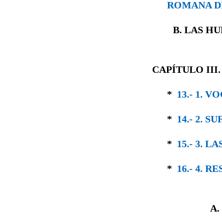
ROMANA D
B. LAS H
CAPÍTULO III
*
13.- 1.
*
14.- 2. 
*
15.- 3. 
*
16.- 4. 
A