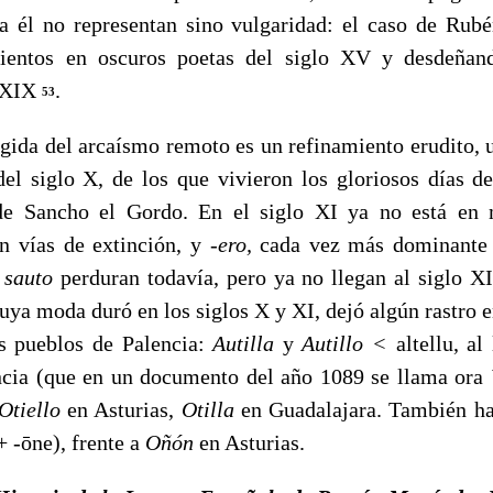
 él no representan sino vulgaridad: el caso de Rub
mientos en oscuros poetas del siglo XV y desdeñan
o XIX
.
53
a del arcaísmo remoto es un refinamien­to erudito, un 
del siglo X, de los que vivieron los gloriosos días d
 de Sancho el Gordo. En el siglo XI ya no está e
n vías de extinción, y
-ero,
cada vez más dominant
y
sauto
perduran todavía, pero ya no llegan al siglo X
uya moda duró en los siglos X y XI, dejó algún rastro 
s pueblos de Palencia:
Autilla
y
Autillo <
altellu, a
ncia (que en un documento del año 1089 se llama ora
Otiello
en Asturias,
Otilla
en Guadalajara. Tam­bién h
+ -ōne), fren­te a
Oñón
en Asturias.