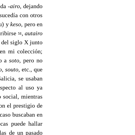
uada
-airo
, dejando
sucedía con otros
u) y
keso,
pero en
cribirse
,
autairo
51
del siglo X junto
 en mi colección;
to a
soto,
pero no
ro, souto,
etc., que
alicia, se usaban
especto al uso ya
social, mien­tras
on el prestigio de
acaso busca­ban en
cas puede hallar
las de un pa­sado