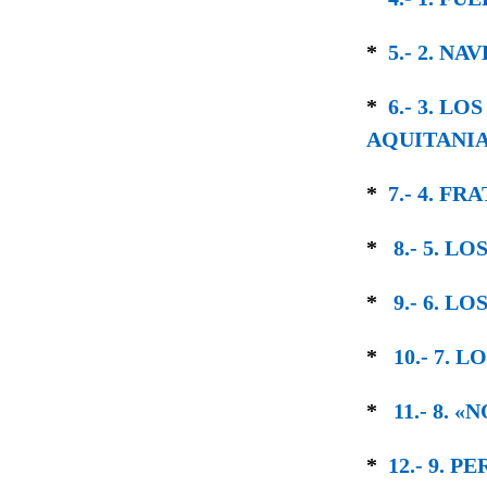
*
5.- 2. N
*
6.- 3. L
AQUITANI
*
7.- 4. F
*
8.- 5. 
*
9.- 6. LO
*
10.- 7. 
*
11.- 8. 
*
12.- 9. 