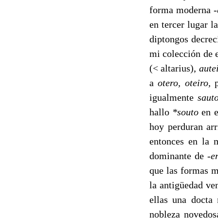
forma moderna
-
en tercer lugar 
diptongos decreci
mi colección de 
(< altarius),
aute
a
otero, oteiro,
igualmente
saut
hallo
*souto
en 
hoy perduran arr
entonces en la m
dominante de
-e
que las formas 
la antigüedad ven
ellas una docta
nobleza novedosa