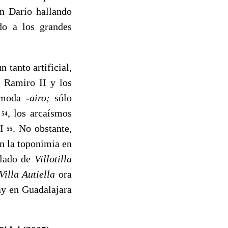
én Darío hallando
do a los grandes
tanto artificial,
e Ramiro II y los
n moda
-airo;
sólo
e
, los arcaísmos
54
II
. No obstante,
55
en la toponimia en
l lado de
Villotilla
Villa Autiella
ora
ay en Guadalajara