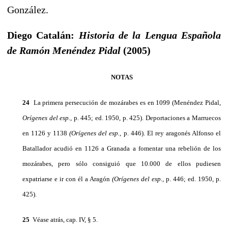
González.
Diego Catalán:
Historia de la Lengua Española
de Ramón Menéndez Pidal
(2005)
NOTAS
24
La primera persecución de mozárabes es en 1099 (Menéndez Pidal,
Orígenes del esp.,
p. 445; ed. 1950, p. 425). Deportaciones a Marruecos
en 1126 y 1138
(Orígenes del esp.,
p. 446). El rey ara­gonés Alfonso el
Batallador acudió en 1126 a Granada a fomen­tar una rebelión de los
mozárabes, pero sólo consiguió que 10.000 de ellos pudiesen
expatriarse e ir con él a Aragón
(Orígenes del esp.,
p. 446; ed. 1950, p.
425).
25
Véase atrás, cap. IV, § 5.