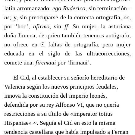
latín arromanzado:
ego
Ruderico,
sin terminación
-
us;
y, sin pre­ocuparse de la correcta ortografía,
oc,
por ’hoc’,
afirmo,
sin
ff.
Su mujer, la asturiana
doña Jimena, de quien también tenemos autógrafo,
no ofrece en él faltas de ortografía, pero mujer
educada en el siglo de las ultracorrecciones,
comete una:
fircmaui
por ’firmaui’.
El Cid, al establecer su señorío hereditario de
Valencia según los nuevos principios feudales,
innova la constitución del imperio leonés,
defendida por su rey Alfonso VI, que no quería
restricciones a su título de «imperator totius
Hispaniae»
. Seguía el Cid en esto la misma
27
tendencia caste­llana que había impulsado a Fernan