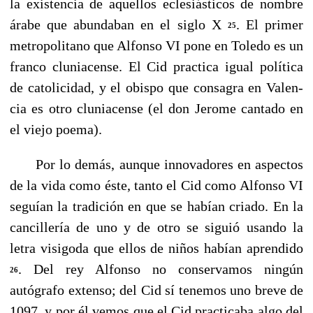
la existencia de aquellos eclesiásticos de nombre
árabe que abundaban en el siglo X
. El primer
25
metropolitano que Alfonso VI pone en Toledo es un
franco cluniacense. El Cid practica igual política
de catolicidad, y el obispo que consagra en Valen­
cia es otro cluniacense (el don Jerome cantado en
el viejo poema).
Por lo demás, aunque innovadores en aspectos
de la vida como éste, tanto el Cid como Alfonso VI
seguían la tradi­ción en que se habían criado. En la
cancillería de uno y de otro se siguió usando la
letra visigoda que ellos de ni­ños habían aprendido
. Del rey Alfonso no conservamos ningún
26
autógrafo extenso; del Cid sí tenemos uno breve de
1097, y por él vemos que el Cid practicaba algo del