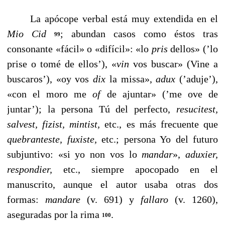
La apócope verbal está muy extendida en el
Mio Cid
; abundan casos como éstos tras
99
consonante «fácil» o «difí­cil»: «lo
pris
dellos» (’lo
prise o tomé de ellos’), «
vin
vos buscar» (Vine a
buscaros’), «oy vos
dix
la missa»,
adux
(’adu­je’),
«con el moro me
of
de ajuntar» (’me ove de
juntar’); la persona Tú del perfecto,
resucitest,
salvest,
fizist, mintist,
etc., es más frecuente que
quebranteste, fuxiste,
etc.; persona Yo del futuro
subjuntivo: «si yo non vos lo
mandar
»,
aduxier,
respondier,
etc., siempre apocopado en el
manuscrito, aun­que el autor usaba otras dos
formas:
mandare
(v. 691) y
fa­llaro
(v. 1260),
aseguradas por la rima
.
100