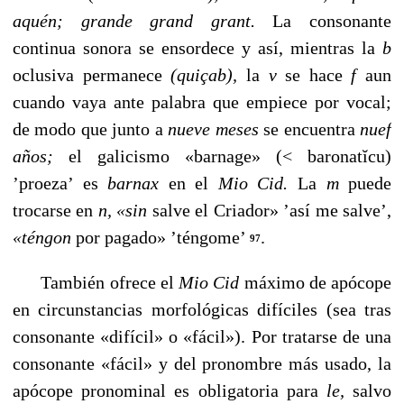
aquén; grande grand grant.
La consonante
continua sonora se ensordece y así, mientras la
b
oclusiva permanece
(quiçab),
la
v
se hace
f
aun
cuando vaya ante palabra que empiece por vocal;
de modo que junto a
nueve meses
se encuentra
nuef
años;
el galicismo «barnage» (< baronatĭcu)
’proeza’ es
barnax
en el
Mio Cid.
La
m
puede
trocarse en
n, «sin
salve el Criador» ’así me salve’,
«téngon
por pagado» ’téngome’
.
97
También ofrece el
Mio Cid
máximo de apócope
en cir­cunstancias morfológicas difíciles (sea tras
consonante «di­fícil» o «fácil»). Por tratarse de una
consonante «fácil» y del pronombre más usado, la
apócope pronominal es obliga­toria para
le,
salvo