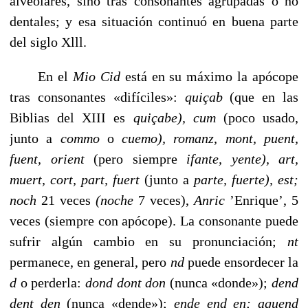
alveolares, sino tras consonantes agrupadas o no
dentales; y esa situación continuó en bue­na parte
del siglo Xlll.
En el
Mio Cid
está en su máximo la apócope
tras conso­nantes «difíciles»:
quiçab
(que en las
Biblias del XIII es
quiçabe),
cum
(poco usado,
junto a
commo
o
cuemo), romanz, mont, puent,
fuent,
orient
(pero siempre
ifante, yente),
art,
muert, cort, part,
fuert
(junto a
parte, fuerte),
est;
noch
21 veces
(noche
7 veces),
Anric
’Enrique’, 5
veces (siempre con apócope). La consonante puede
sufrir algún cambio en su pronunciación;
nt
permanece, en general, pero
nd
puede ensordecer la
d
o perderla:
dond dont don
(nunca «donde»);
dend
dent
den
(nunca «dende»);
ende
end
en; aquend