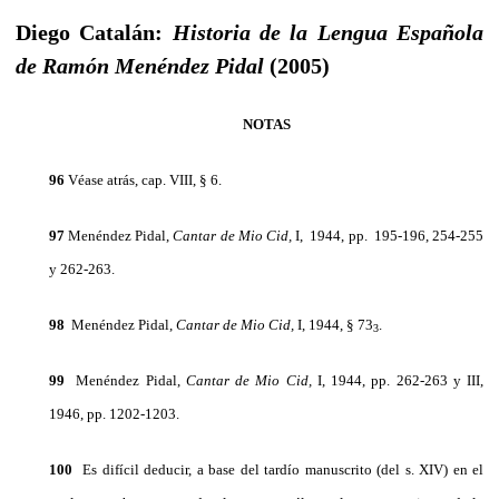
Diego Catalán:
Historia de la Lengua Española
de Ramón Menéndez Pidal
(2005)
NOTAS
96
Véase atrás, cap. VIII, § 6.
97
Menéndez Pidal,
Cantar de Mio Cid,
I, 1944, pp. 195-196, 254-255
y 262-263.
98
Menéndez Pidal,
Cantar de Mio Cid,
I, 1944, § 73
.
3
99
Menéndez Pidal,
Cantar de Mio Cid,
I, 1944, pp. 262-263 y III,
1946, pp. 1202-1203.
100
Es difícil deducir, a base del tardío manuscrito (del s. XIV) en el