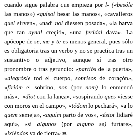
cuando sigue palabra que empieza por
l
-
(«besóle
las manos»)
«quísol
besar las manos», «cavalleros
quel
sirven», «nadi
nol
diessen posada», «la barva
que tan
aynal
creçió», «una
ferídal
dava». La
apócope de
se, me
y
te
es menos general, pues sólo
es obligatoria tras un ver­bo y no se practica tras un
sustantivo o adjetivo, aunque sí tras otro
pronombre o tras gerundio:
«partiós
de la puer­ta»,
«alegrósle
tod el cuerpo,
sonrisos
de coraçón»,
«
firióm
el sobrino,
non
(por
nom)
lo enmendó
más», «
diot
con la lança», «sospirando
ques
viesse
con moros en el campo», «
tódom
lo pechará», «a lo
quem
semeja», «
aquím
parto de vos», «
éstot
lidiaré
aquí», «si
algunos
(por
alguno se)
furtare»,
«
ixiéndos
va de tierra»
.
98