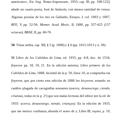
americano»,
Est. ling.
Temas hispanoam.,
1953, cap. Ill, pp. 108-122];
añade un cuarto poeta, José de Arrázola, con menor cantidad de versos.
Algunas poesías de los tres en Gallar­do,
Ensayo,
I, col. 1003 y 1007;
RFE,
V, pp. 52-56;
Memor.
Acad. Mexic,
II, 1880, pp. 357-425 (157
octavas);
BRAE,
II, pp. 66-76.
50
Véase arriba, cap. XII, § 5 (p. 1008) y § 6 (pp. 1012-1013 y n. 39).
51
Libro de los Cabildos de Lima,
ed. 1935, pp. 6-8, doc. de 1534;
fisyeron
pp. 18, 19, 21. En la edición anterior,
Libro primero de los
Cabildos de Lima,
1888, facsímil de la p. 50, línea 10, se comprue­ba ese
fisyeron,
que por cierto esta edición de 1888 lee
hicyeron,
estando en
cambio plagada de cacografías seseantes
(aserca, desasociego, ciendo,
criansas,
todas en la p. 2!) que son malas lec­turas del editor (en la ed. de
1935:
acerca, desasosiego, siendo, crianças).
En la edición de 1935,
que me merece confianza, abun­da el seseo de
z
; Libro III,
rayses,
p. 10,