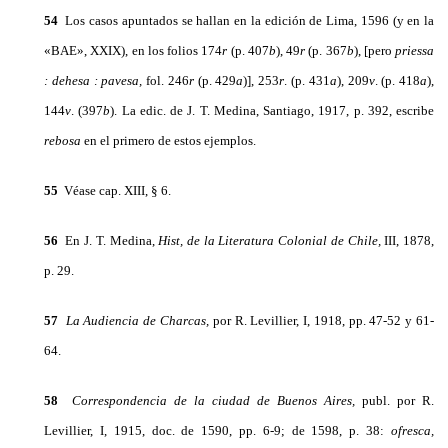
54
Los casos apuntados se hallan en la edición de Lima, 1596 (y en la
«BAE», XXIX), en los folios 174
r
(p. 407
b
), 49
r
(p. 367
b
), [pero
priessa
:
dehesa
:
pavesa,
fol. 246
r
(p. 429
a
)], 253
r
. (p. 431
a
), 209
v
. (p. 418
a
),
144
v
. (397
b
). La edic. de J. T. Medina, Santiago, 1917, p. 392, escribe
rebosa
en el primero de estos ejemplos.
55
Véase cap. XIII, § 6.
56
En J. T. Medina,
Hist,
de la Literatura Colonial de Chile,
III, 1878,
p. 29.
57
La Audiencia de Charcas,
por R. Levillier, I, 1918, pp. 47-52 y 61-
64.
58
Correspondencia de la ciudad de Buenos Aires,
publ. por R.
Levillier, I, 1915, doc. de 1590, pp. 6-9; de 1598, p. 38:
ofresca,