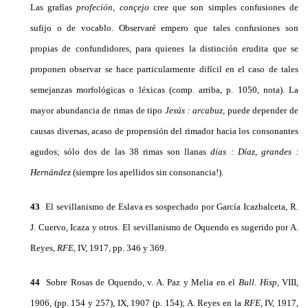
Las grafías
profeción, conçejo
cree que son simples confusiones de
sufijo o de vocablo. Observaré empero que tales confusiones son
propias de confundidores, para quienes la distinción erudita que se
propo­nen observar se hace particularmente difícil en el caso de tales
semejanzas morfológicas o léxicas (comp. arriba, p. 1050, nota). La
mayor abundancia de rimas de tipo
Jesús
:
arcabuz,
puede de­pender de
causas diversas, acaso de propensión del rimador hacia los consonantes
agudos; sólo dos de las 38 rimas son llanas
días
:
Díaz, grandes
:
Hernández
(siempre los apellidos sin consonan­cia!).
43
El sevillanismo de Eslava es sospechado por García Icazbalceta, R.
J. Cuervo, Icaza y otros. El sevillanismo de Oquendo es sugerido por A.
Reyes,
RFE,
IV, 1917, pp. 346 y 369.
44
Sobre Rosas de Oquendo, v. A. Paz y Melia en el
Bull.
Hisp,
VIII,
1906, (pp. 154 y 257), IX, 1907 (p. 154); A. Reyes en la
RFE,
IV, 1917,