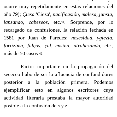
ocurre muy re­petidamente en estas relaciones del
año 79);
Çiesa
'Cieza',
pacificasión, malesa, junsia,
lansando, cabeseos,
etc.
. Sorpren­de, por lo
39
recargado de confusiones, la relación fechada en
1581 por Juan de Paredes:
nesesidad, yglezia,
fortízima, falços, çal, ensina, atrabezando,
etc.,
más de 50 casos
.
40
Factor importante en la propagación del
sececeo hubo de ser la afluencia de confundidores
posterior a la población primera. Podemos
ejemplificar esto en algunos escritores cuya
actividad literaria prestaba la mayor autoridad
posi­ble a la confusión de
s
y
z
.