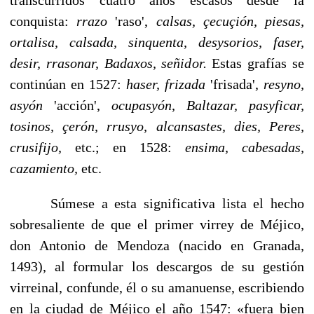
conquista:
rrazo
'raso',
calsas, çecuçión,
piesas,
ortalisa,
calsada, sinquenta, desysorios, faser,
desir, rrasonar, Badaxos, señidor.
Estas grafías se
continúan en 1527:
haser, frizada
'frisa­da',
resyno,
asyón
'acción',
ocupasyón, Baltazar, pasyficar,
tosinos, çerón, rrusyo, alcansastes,
dies,
Peres,
crusifijo,
etc.; en 1528:
ensima, cabesadas,
cazamiento,
etc.
Súmese a esta significativa lista el hecho
sobresaliente de que el primer virrey de Méjico,
don Antonio de Mendoza (nacido en Granada,
1493), al formular los descargos de su gestión
virreinal, confunde, él o su amanuense, escribien­do
en la ciudad de Méjico el año 1547: «fuera bien