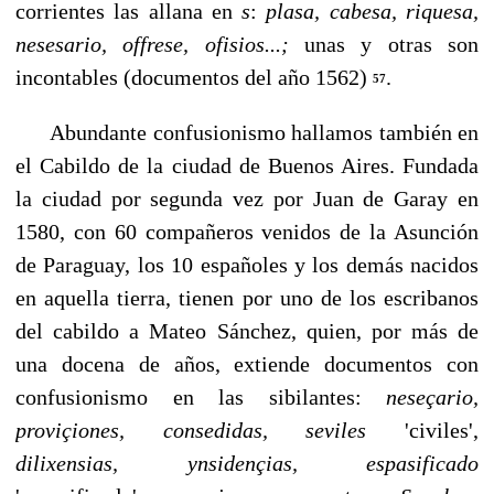
corrientes las allana en
s
:
plasa, cabesa, riquesa,
nesesario, offrese, ofisios...;
unas y otras son
incontables (documentos del año 1562)
.
57
Abundante confusionismo hallamos también en
el Cabil­do de la ciudad de Buenos Aires. Fundada
la ciudad por segun­da vez por Juan de Garay en
1580, con 60 compañeros venidos de la Asunción
de Paraguay, los 10 españoles y los demás nacidos
en aquella tierra, tienen por uno de los escribanos
del cabildo a Mateo Sánchez, quien, por más de
una docena de años, extiende documentos con
confusionis­mo en las sibilantes:
neseçario,
proviçiones, consedidas, seviles
'civiles',
dilixensias, ynsidençias, espasificado