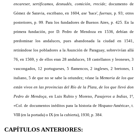
encareser, sertificamos, desnudés, comición, rrecide;
documento de
Gómez de Saravia, escribano, en 1604,
ase
'hace',
fuersas,
p. 93; otros
posteriores, p. 99. Para los fundadores de Buenos Aires, p. 425. En la
primera fundación, por D. Pedro de Mendoza en 1536, debían de
predominar los andaluces, pues abandonada la ciudad en 1541,
retirándose los pobladores a la Asunción de Paraguay, sobrevivían allá
76, en 1569, y de ellos eran 28 andaluces, 18 cas­tellanos y leoneses, 3
vascongados, 12 portugueses, 5 flamencos, 2 ingleses, 2 bretones, 1
italiano, 5 de que no se sabe la oriundez; véase la
Memoria de los que
están vivos en las provincias del Río de la Plata, de los que llevó don
Pedro de Mendoça,
en Luis Rubio y Moreno,
Pasajeros a Indias,
1º,
«Col. de documentos inéditos para la historia de Hispano-América», t.
VIII (en la portada) o IX (en la cubierta), 1930, p. 384.
CAPÍTULOS ANTERIORES: