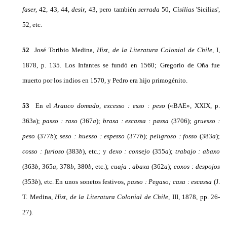
faser,
42, 43, 44,
desir,
43, pero también
serrada
50,
Cisilias
'Sicilias',
52, etc.
52
José Toribio Medina,
Hist,
de la Literatura Colonial de Chile,
I,
1878, p. 135. Los Infantes se fundó en 1560; Gregorio de Oña fue
muerto por los indios en 1570, y Pedro era hijo primogénito.
53
En el
Arauco domado, excesso
:
esso
:
peso
(«BAE», XXIX, p.
363a);
passo
:
raso
(367
a
);
brasa
:
escassa
:
passa
(3706);
gruesso
:
peso
(377
b
);
seso
:
huesso
:
espesso
(377
b
);
peligroso
:
fosso
(383
a
);
cosso
:
furioso
(383
b
), etc.; y
dexo
:
consejo
(355
a
);
trabajo
:
abaxo
(363
b
, 365
a
, 378
b
, 380
b
, etc.);
cuaja
:
abaxa
(362
a
);
coxos
:
despojos
(353
b
), etc. En unos sonetos festivos,
passo
:
Pegaso; casa
:
escassa
(J.
T. Medina,
Hist,
de la Literatura Colonial de Chile,
III, 1878, pp. 26-
27).