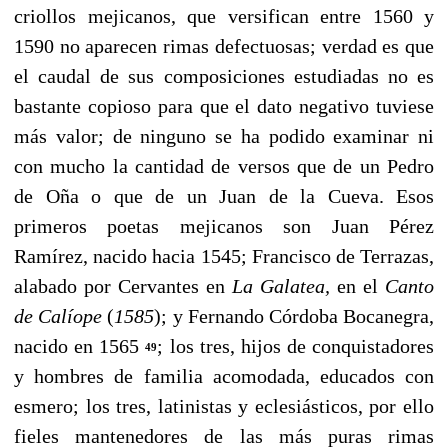
criollos mejicanos, que versifican entre 1560 y
1590 no aparecen rimas defectuo­sas; verdad es que
el caudal de sus composiciones estudia­das no es
bastante copioso para que el dato negativo tu­viese
más valor; de ninguno se ha podido examinar ni
con mucho la cantidad de versos que de un Pedro
de Oña o que de un Juan de la Cueva. Esos
primeros poetas mejica­nos son Juan Pérez
Ramírez, nacido hacia 1545; Francisco de Terrazas,
alabado por Cervantes en
La
Galatea,
en el
Canto
de Calíope
(
1585
); y Fernando Córdoba Bocanegra,
nacido en 1565
; los tres, hijos de conquistadores
49
y hom­bres de familia acomodada, educados con
esmero; los tres, latinistas y eclesiásticos, por ello
fieles mantenedores de las más puras rimas