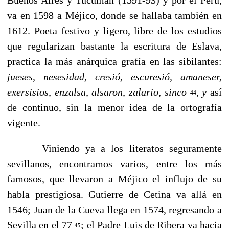
va en 1598 a Méjico, donde se hallaba también en
1612. Poeta festivo y ligero, libre de los estudios
que regula­rizan bastante la escritura de Eslava,
practica la más anárqui­ca grafía en las sibilantes:
jueses, nesesidad, cresió, escuresió, amaneser,
exersisios, enzalsa, alsaron, zalario, sinco
,
y
así
44
de continuo, sin la menor idea de la ortografía
vigente.
Viniendo ya a los literatos seguramente
sevillanos, encon­tramos varios, entre los más
famosos, que llevaron a Méji­co el influjo de su
habla prestigiosa. Gutierre de Cetina va allá en
1546; Juan de la Cueva llega en 1574, regresando a
Sevilla en el 77
; el Padre Luis de Ribera va hacia
45