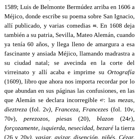
1589; Luis de Belmonte Bermúdez arriba en 1606 a
Méjico, don­de escribe su poema sobre San Ignacio,
allí publicado, y varias comedias
. En 1608 deja
46
también a su patria, Sevi­lla, Mateo Alemán, cuando
ya tenía 60 años, y llega lleno de amargura a esa
fascinante y ansiada Méjico, llamando madrastra a
su ciudad natal; se avecinda en la corte del
virreinato y allí acaba e imprime su
Ortografía
(1609), libro que ahora nos importa recordar por lo
que abundan en sus páginas las confusiones, en las
que Alemán se declara incorregible
: las
mezas,
47
dieztreza
(fol. 2
v), Franceza, Francezes
(fol. 10
v
,
70
v
),
perezozos,
piesas
(20),
blazon
(24
r
),
forçozamente, isquierda, nesecidad, bezaré
la tierra
(26 y 20
v), vasiar, avizar, disención, niñés, Cézar,