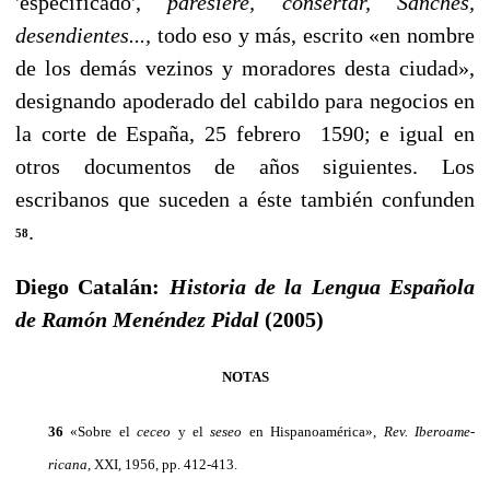
'especificado',
paresiere, consertar, Sanches,
desendientes...,
todo eso y más, es­crito «en nombre
de los demás vezinos y moradores desta ciudad»,
designando apoderado del cabildo para negocios en
la corte de España, 25 febrero 1590; e igual en
otros documentos de años siguientes. Los
escribanos que suceden a éste también confunden
.
58
Diego Catalán:
Historia de la Lengua Española
de Ramón Menéndez Pidal
(2005)
NOTAS
36
«Sobre el
ceceo
y el
seseo
en Hispanoamérica»,
Rev.
Iberoame­
ricana,
XXI, 1956, pp. 412-413.