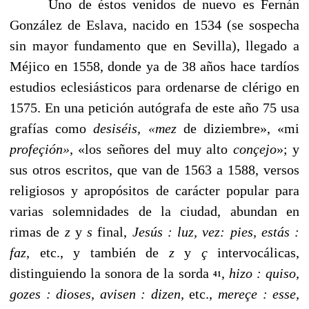
Uno de éstos venidos de nuevo es Fernán
González de Eslava, nacido en 1534 (se sospecha
sin mayor fundamen­to que en Sevilla), llegado a
Méjico en 1558, donde ya de 38 años hace tardíos
estudios eclesiásticos para ordenarse de clérigo en
1575. En una petición autógrafa de este año 75 usa
grafías como
desiséis, «mez
de diziembre», «mi
profeçión»,
«los señores del muy alto
conçejo
»;
y
sus otros escri­tos, que van de 1563 a 1588, versos
religiosos y apropósitos de carácter popular para
varias solemnidades de la ciudad, abundan en
rimas de
z
y
s
final,
Jesús
:
luz, vez: pies, estás
:
faz,
etc., y también de
z
y
ç
intervocálicas,
distinguien­do la sonora de la sorda
,
hizo
:
quiso,
41
gozes
:
dioses, avisen
:
dizen,
etc.,
mereçe
:
esse,