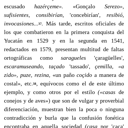
escusado
hazérçeme».
«Gonçalo
Serezo»,
sufisientes, consibirían,
'con­cebirían',
resibió,
invocasiones...
.
Más tarde, escritos oficiales de
37
los que combatieron en la primera conquista del
Yuca­tán en 1529 y en la segunda en 1541,
redactados en 1579, presentan multitud de faltas
ortográficas como
saragueles
'çaragüelles',
escaramuseando, taçado
'tassado',
çemilla, «a
zido», puze, rezina,
«un paño
coçido
a manera de
costal», etc.
, equívocos como el de este último
38
ejemplo, y como otros por el estilo
(«casas
de
conejos y de aves») que son de vulgar y proverbial
diferenciación, muestran bien la poca o ningu­na
contradicción y burla que la confusión fonética
encon­traba en aquella sociedad
(casa
por 'caça'