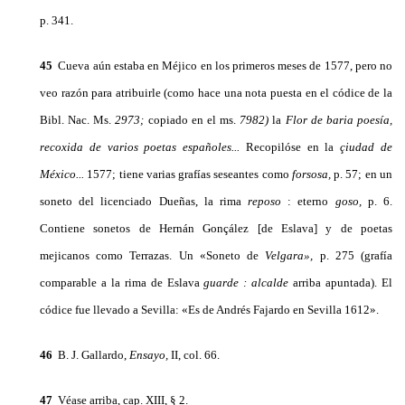
p. 341.
45
Cueva aún estaba en Méjico en los primeros meses de 1577, pero no
veo razón para atribuirle (como hace una nota puesta en el códice de la
Bibl. Nac. Ms.
2973;
copiado en el ms.
7982)
la
Flor de baria poesía,
recoxida de varios poetas españoles...
Recopilóse en la
çiudad de
México...
1577; tiene varias grafías seseantes como
forsosa,
p. 57; en un
soneto del licenciado Dueñas, la rima
reposo
: eterno
goso,
p. 6.
Contiene sonetos de Hernán Gonçález [de Eslava] y de poetas
mejicanos como Terrazas. Un «Soneto de
Velgara»,
p. 275 (grafía
comparable a la rima de Eslava
guarde
:
alcalde
arriba apuntada). El
códice fue llevado a Sevilla: «Es de Andrés Fajardo en Sevilla 1612».
46
B. J. Gallardo,
Ensayo,
II, col. 66.
47
Véase arriba, cap. XIII, § 2.