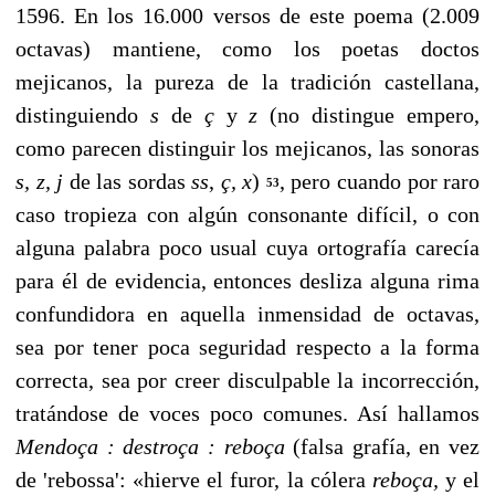
1596. En los 16.000 versos de este poema (2.009
octavas) mantiene, como los poetas doctos
mejicanos, la pureza de la tradición castella­na,
distinguiendo
s
de
ç
y
z
(no distingue empero,
como parecen distinguir los mejicanos, las sonoras
s, z, j
de las sordas
ss
,
ç, x
)
, pero cuando por raro
53
caso tropieza con algún consonante difícil, o con
alguna palabra poco usual cuya ortografía carecía
para él de evidencia, entonces des­liza alguna rima
confundidora en aquella inmensidad de octavas,
sea por tener poca seguridad respecto a la forma
correcta, sea por creer disculpable la incorrección,
tratán­dose de voces poco comunes. Así hallamos
Mendoça
:
des­troça
:
reboça
(falsa grafía, en vez
de 'rebossa': «hierve el furor, la cólera
reboça,
y el