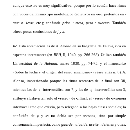
aunque esto no es muy significativo, porque por lo común hace rimas
con voces del mismo tipo morfológico (adjetivos en -
oso
, pretéritos en
-
asse
o
-iesse,
etc.); confunde
prisa
:
mesa, peso
:
sucesso.
También
ofrece pocas confusiones de
j
y
x.
42
Esta apreciación es de A. Alonso en su biografía de Eslava, rica en
aspectos interesantes (en
RFH,
II, 1940, pp. 266-268). Utilizo también
Universidad de la Habana,
marzo 1939, pp. 74-75, y el manuscrito
«Sobre la fecha y el origen del seseo ameri­cano» (véase atrás n. 6). A.
Alonso, impresionado porque las ri­mas seseantes de -
z
final son 38,
mientras las de -
z
- intervocálica son 7, y las de
-ç-
intervocálica son 3,
atribuye a Eslava tan sólo el «seseo» de -
z
final; el «seseo» de -
z
- sonora
intervocal cree que existía, pero relegado a las bajas clases sociales; la
confusión de
ç
y
ss
no debía ser por «seseo», sino por simple
consonancia imperfecta, como
guarde
:
alcalde, aceite
:
deleites
y otras.