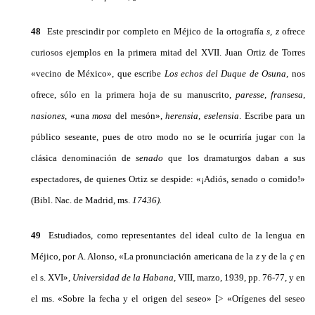
48
Este prescindir por completo en Méjico de la ortografía
s, z
ofrece
curiosos ejemplos en la primera mitad del XVII. Juan Ortiz de Torres
«vecino de México», que escribe
Los echos del Duque de Osuna,
nos
ofrece, sólo en la primera hoja de su manuscrito,
paresse, fransesa,
nasiones,
«una
mosa
del mesón»,
herensia, eselensia
. Escribe para un
público seseante, pues de otro modo no se le ocu­rriría jugar con la
clásica denominación de
senado
que los drama­turgos daban a sus
espectadores, de quienes Ortiz se despide: «¡Adiós, senado o comido!»
(Bibl. Nac. de Madrid, ms.
17436).
49
Estudiados, como representantes del ideal culto de la lengua en
Méjico, por A. Alonso, «La pronunciación americana de la
z
y de la
ç
en
el s. XVI»,
Universidad de la Habana,
VIII, marzo, 1939, pp. 76-77, y en
el ms. «Sobre la fecha y el origen del seseo» [> «Orígenes del seseo