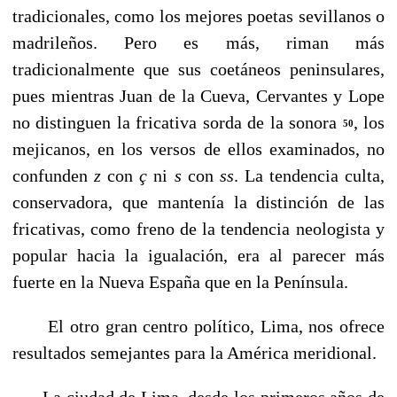
tradicionales, como los mejores poetas sevillanos o
madrileños. Pero es más, riman más
tradicionalmente que sus coetáneos peninsulares,
pues mientras Juan de la Cueva, Cervantes y Lope
no distinguen la frica­tiva sorda de la sonora
, los
50
mejicanos, en los versos de ellos examinados, no
confunden
z
con
ç
ni
s
con
ss
. La ten­dencia culta,
conservadora, que mantenía la distinción de las
fricativas, como freno de la tendencia neologista y
popular hacia la igualación, era al parecer más
fuerte en la Nueva España que en la Península.
El otro gran centro político, Lima, nos ofrece
resultados semejantes para la América meridional.
La ciudad de Lima, desde los primeros años de