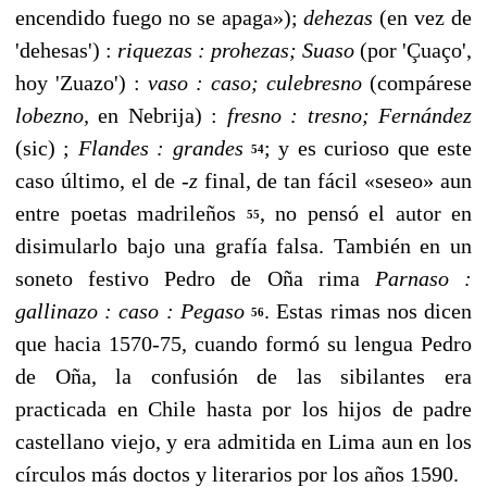
encendido fuego no se apaga»);
dehezas
(en vez de
'dehesas') :
riquezas
:
prohezas; Suaso
(por 'Çuaço',
hoy 'Zuazo') :
vaso
:
caso; culebresno
(compárese
lobez­no,
en Nebrija) :
fresno
:
tresno; Fernández
(sic) ;
Flandes
:
grandes
;
y es curioso que este
54
caso último, el de -
z
final, de tan fácil «seseo» aun
entre poetas madrileños
, no pensó el autor en
55
disimularlo bajo una grafía falsa. También en un
soneto festivo Pedro de Oña rima
Parnaso
:
gallinazo
:
caso
:
Pegaso
. Estas rimas nos dicen
56
que hacia 1570-75, cuando formó su lengua Pedro
de Oña, la confusión de las sibilantes era
practicada en Chile hasta por los hijos de padre
castellano viejo, y era admitida en Lima aun en los
círculos más doctos y literarios por los años 1590.