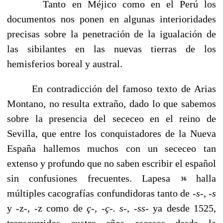
Tanto en Méjico como en el Perú los
documentos nos ponen en algunas interioridades
precisas sobre la penetra­ción de la igualación de
las sibilantes en las nuevas tierras de los
hemisferios boreal y austral.
En contradicción del famoso texto de Arias
Montano, no resulta extraño, dado lo que sabemos
sobre la presencia del sececeo en el reino de
Sevilla, que entre los conquistado­res de la Nueva
España hallemos muchos con un sececeo tan
extenso y profundo que no saben escribir el español
sin confusiones frecuentes. Lapesa
halla
36
múltiples cacografías confundidoras tanto de -
s
-, -
s
y -z-, -z como de
ç-, -ç-. s-,
-
ss
- ya desde 1525,
transcurridos cuatro años escasos desde la