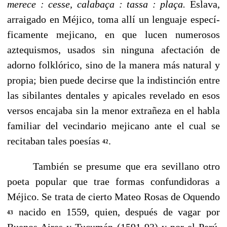
merece
:
cesse, calabaça
:
tassa
:
plaça.
Eslava,
arraigado en Méjico, toma allí un lenguaje especí­
ficamente mejicano, en que lucen numerosos
aztequismos, usados sin ninguna afectación de
adorno folklórico, sino de la manera más natural y
propia; bien puede decirse que la indistinción entre
las sibilantes dentales y apicales revela­do en esos
versos encajaba sin la menor extrañeza en el habla
familiar del vecindario mejicano ante el cual se
reci­taban tales poesías
.
42
También se presume que era sevillano otro
poeta popular que trae formas confundidoras a
Méjico. Se trata de cierto Mateo Rosas de Oquendo
nacido en 1559, quien, después de vagar por
43
Buenos Aires y Tucumán (1591-93) y por el Perú,