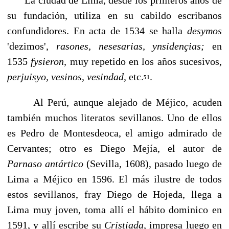
su fun­dación, utiliza en su cabildo escribanos
confundidores. En acta de 1534 se halla
desymos
'dezimos',
rasones, nesesarias, ynsidençias;
en
1535
fysieron,
muy repetido en los años sucesivos,
perjuisyo,
vesinos, vesindad,
etc.
.
51
Al Perú, aunque alejado de Méjico, acuden
también muchos literatos sevillanos. Uno de ellos
es Pedro de Montesdeoca, el amigo admirado de
Cervantes; otro es Diego Mejía, el autor de
Parnaso antártico
(Sevilla, 1608), pasado luego de
Lima a Méjico en 1596. El más ilustre de todos
estos sevillanos, fray Diego de Hojeda, llega a
Lima muy joven, toma allí el hábito dominico en
1591, y allí escribe su
Cristiada,
impresa luego en