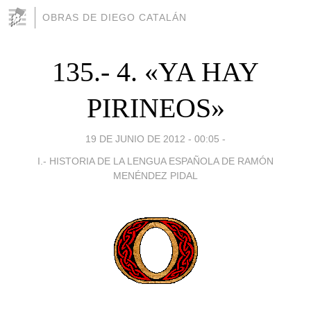
OBRAS DE DIEGO CATALÁN
135.- 4. «YA HAY
PIRINEOS»
19 DE JUNIO DE 2012 - 00:05
-
I.- HISTORIA DE LA LENGUA ESPAÑOLA DE RAMÓN
MENÉNDEZ PIDAL