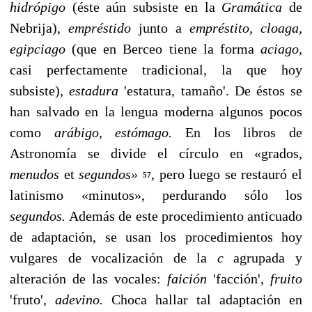
hidrópigo
(éste aún subsis­te en la
Gramática
de
Nebrija),
empréstido
junto a
empréstito, cloaga,
egipciago
(que en Berceo tiene la forma
aciago,
casi perfectamente tradicional, la que hoy
subsiste),
estadura
'es­tatura, tamaño'. De éstos se
han salvado en la lengua mo­derna algunos pocos
como
arábigo, estómago.
En los libros de
Astronomía se divide el círculo en «grados,
menudos
et
segundos»
, pero luego se restauró el
57
latinismo «minutos», perdurando sólo los
segundos.
Además de este procedimiento anticuado
de adaptación, se usan los procedimientos hoy
vulgares de vocalización de la
c
agrupada y
alteración de las vocales:
faición
'facción',
fruito
'fruto',
adevino.
Choca hallar tal adaptación en