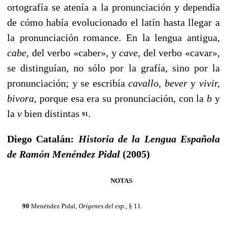
ortografía se atenía a la pronunciación y dependía
de cómo había evolucionado el latín hasta llegar a
la pronunciación romance. En la len­gua antigua,
cabe,
del verbo «caber», y
cave,
del verbo «ca­var»,
se distinguían, no sólo por la grafía, sino por la
pro­nunciación; y se escribía
cavallo, bever
y
vivir,
bivora,
porque esa era su pronunciación, con la
b
y
la
v
bien distintas
.
91
Diego Catalán:
Historia de la Lengua Española
de Ramón Menéndez Pidal
(2005)
NOTAS
90
Menéndez Pidal,
Orígenes del esp.,
§ 11.