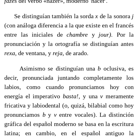
fazes
del ver­bo «hazer», moderno 'hacer'.
Se distinguían también la sorda
x
de la sonora
j
(con aná­loga diferencia a la que existe en el francés
entre las inicia­les de
chambre
y
jour).
Por la
pronunciación y la ortografía se distinguían antes
rexa,
de ventana, y
reja,
de arado.
Asimismo se distinguían una
b
oclusiva, es
decir, pronun­ciada juntando completamente los
labios, como cuando pronunciamos hoy con
energía el imperativo
basta!,
y una
v
meramente
fricativa y labiodental (o, quizá, bilabial como hoy
pronunciamos
b
y
v
entre vocales). La distinción
gráfi­ca del español moderno se basa en la escritura
latina; en cambio, en el español antiguo la