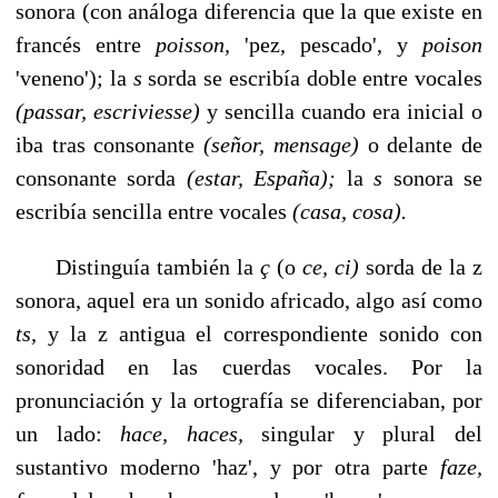
sonora (con análoga diferencia que la que existe en
francés entre
poisson,
'pez, pescado', y
poison
'veneno'); la
s
sorda se es­cribía doble entre vocales
(passar, escriviesse)
y sencilla cuando era inicial o
iba tras consonante
(señor, mensage)
o delante de
consonante sorda
(estar, España);
la
s
sonora se
escribía sencilla entre vocales
(casa, cosa).
Distinguía también la
ç
(o
ce, ci)
sorda de la z
sonora, aquel era un sonido africado, algo así como
ts,
y la z anti­gua el correspondiente sonido con
sonoridad en las cuer­das vocales. Por la
pronunciación y la ortografía se diferen­ciaban, por
un lado:
hace, haces,
singular y plural del
sustantivo moderno 'haz', y por otra parte
faze,