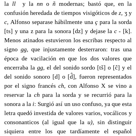
la
ll
y
la
nn
o
ñ
moder­nas; bastó que, en la
confusión heredada de tiempos visi­góticos de
z,
ʒ
y
c,
Alfonso separase hábilmente una
ç
para la sorda
[ts] y una z para la sonora [dz] y dejase la
c -
[k].
Menos atinados estuvieron los escribas respecto al
signo
gg,
que injustamente desterraron: tras una
época de vacilación en que los dos valores que
encerraba la
gg,
el del sonido sordo [tš] o [ĉ] y el
del sonido sonoro [d] o [d̂], fueron representados
por el signo francés
ch,
con Alfonso X se vino a
reservar la
ch
para la sorda y se recurrió para la
sonora a la
i
: Surgió así un uso confuso, ya que esta
letra quedó investida de valores varios, vocálicos y
consonanticos (al igual que la
u),
sin distinguir
siquiera entre los que tardía­mente el español