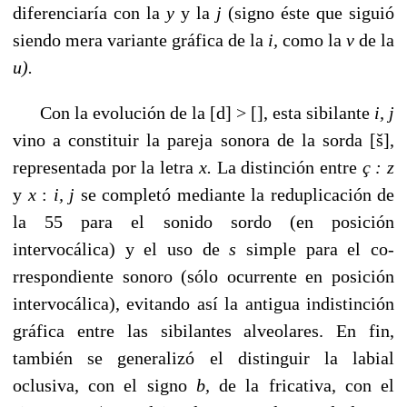
diferenciaría con la
y
y la
j
(signo éste que siguió
siendo mera variante gráfica de la
i,
como la
v
de la
u).
Con la evolución de la [d] > [], esta sibilante
i,
j
vino a constituir la pareja sonora de la sorda [š],
representada por la letra
x.
La distinción entre
ç :
z
y
x
:
i,
j
se comple­tó mediante la reduplicación de
la 55 para el sonido sordo (en posición
intervocálica) y el uso de
s
simple para el co­
rrespondiente sonoro (sólo ocurrente en posición
intervo­cálica), evitando así la antigua indistinción
gráfica entre las sibilantes alveolares. En fin,
también se generalizó el distinguir la labial
oclusiva, con el signo
b,
de la fricativa, con el