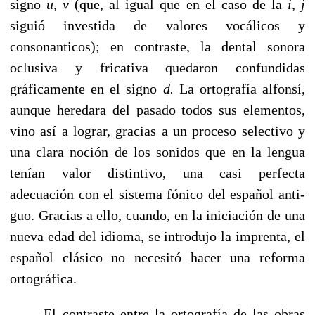
signo
u, v
(que, al igual que en el caso de la
i,
j
siguió investida de valores vocálicos y
consonanticos); en contras­te, la dental sonora
oclusiva y fricativa quedaron confundi­das
gráficamente en el signo
d.
La ortografía alfonsí,
aun­que heredara del pasado todos sus elementos,
vino así a lograr, gracias a un proceso selectivo y
una clara noción de los sonidos que en la lengua
tenían valor distintivo, una casi perfecta
adecuación con el sistema fónico del español anti­
guo. Gracias a ello, cuando, en la iniciación de una
nueva edad del idioma, se introdujo la imprenta, el
español clá­sico no necesitó hacer una reforma
ortográfica.
El contraste entre la ortografía de las obras