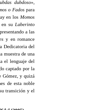
ubdas dubdoso
»,
os o Fados
para
hay en los
Momos
s
en su
Laberinto
presentando a las
nes
y en romance
a Dedicatoria del
ya muestra de una
a el lenguaje del
do captado por la
de Gómez, y quizá
nes de esta noble
u transición y el