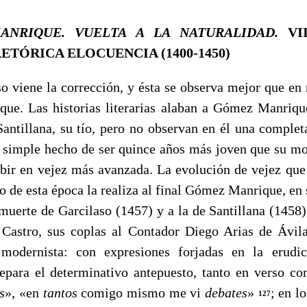
ANRIQUE. VUELTA A LA NATURALIDAD.
VI
ETÓRICA ELOCUENCIA (1400-1450)
iene la corrección, y ésta se observa me­jor que en 
e. Las historias literarias alaban a Gómez Manriqu
antillana, su tío, pero no observan en él una complet
l sim­ple hecho de ser quince años más joven que su mo
ibir en vejez más avanzada. La evolución de vejez que
 de esta época la realiza al final Gómez Manrique, en s
muerte de Garcilaso (1457) y a la de Santillana (1458
Castro, sus coplas al Contador Diego Arias de Ávil
 modernista: con expresiones for­jadas en la erudic
epara el determinativo antepuesto, tanto en verso c
s
»,
«en
tantos
comigo mismo me vi
deba­tes
»
; en l
127