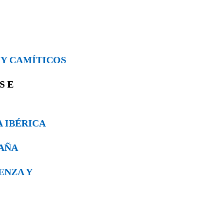
S Y CAMÍTICOS
OS
E
A IBÉRICA
PAÑA
VENZA Y