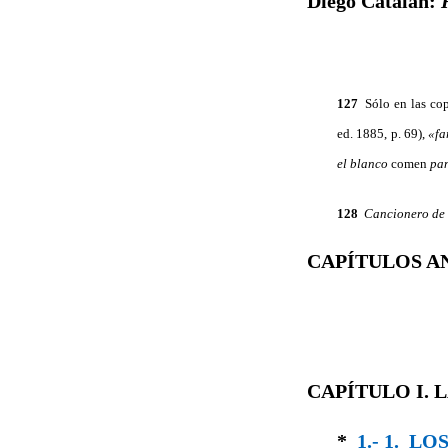
Diego Catalán:
127
Sólo en las cop
ed. 1885, p. 69),
«fa
el blanco
comen
pa
128
Cancionero de
CAPÍTULOS A
CAPÍTULO I. 
*
1.- 1. L