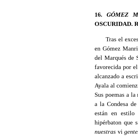
16.
GÓMEZ M
OSCURIDAD. R
Tras el exceso v
en Gómez Manriqu
del Marqués de S
favorecida por e
alcanzado a escr
Ayala al comienzo
Sus poemas a la 
a la Condesa de 
están en estilo
hipérbaton que s
nuestras
vi
gente