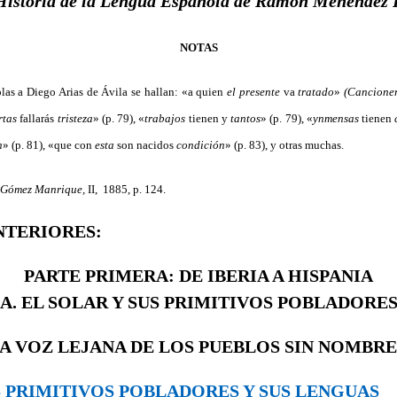
Historia de la Lengua Española de Ramón Menéndez 
NOTAS
las a Diego Arias de Ávila se hallan: «a quien
el presente
va
tratado
»
(Cancione
rtas
fallarás
tristeza
»
(p. 79), «
trabajos
tienen y
tantos
»
(p. 79), «
ynmensas
tienen
n
»
(p. 81), «que con
esta
son nacidos
condición
»
(p. 83), y otras muchas.
 Gómez Manrique,
II, 1885, p. 124.
NTERIORES:
PARTE PRIMERA: DE IBERIA A HISPANIA
A. EL SOLAR Y SUS PRIMITIVOS POBLADORE
LA VOZ LEJANA DE LOS PUEBLOS SIN NOMBRE
OS PRIMITIVOS POBLADORES Y SUS LENGUAS