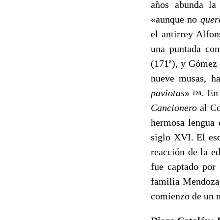
años abunda la 
«aunque no
quer
el antirrey Alfo
una pun­tada co
(171ª), y Gómez 
nueve musas, ha
paviotas
»
. En
128
Cancionero
al C
hermosa lengua d
siglo XVI. El es
reacción de la e
fue capta­do por
familia Mendoza-
comienzo de un nu