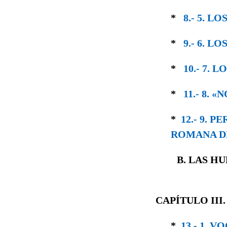
*
8.- 5. 
*
9.- 6. LO
*
10.- 7. 
*
11.- 8. 
*
12.- 9. 
ROMANA D
B. LAS H
CAPÍTULO III
*
13.- 1.