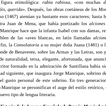
figura etimo­lógica:
rabia rabiosa,
«con muchas
d
áis, querida
».
Después, las obras coetáneas de los
Mom
nso (1467) atenúan ya bastante esos caracteres; hasta 
ntra Juan de Mena, que había poetizado los
alcio­ne
Manrique hace que la infanta Isabel con sus damas, re
blen de las «aves blancas, en latín llamadas
alcio­
 fin, la
Consolatoria
a su mujer doña Juana (1481) o l
onde de Benavente, sobre las Armas y las Letras, son 
e naturalidad, tersa, ele­gante, afortunada, que anunci
critor formado en la admiración de Santillana había si
dad siguiente, que inaugu­ra Jorge Manrique, sobrino 
 el gusto personal de este sobrino. En tres genera­cio
Manrique se personifican el auge del estilo retórico, s
evo tipo de lengua literaria.