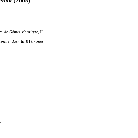
Pidal
(2005)
ro de Gómez Manrique,
II,
contiendas
» (p. 81), «pues
S
.