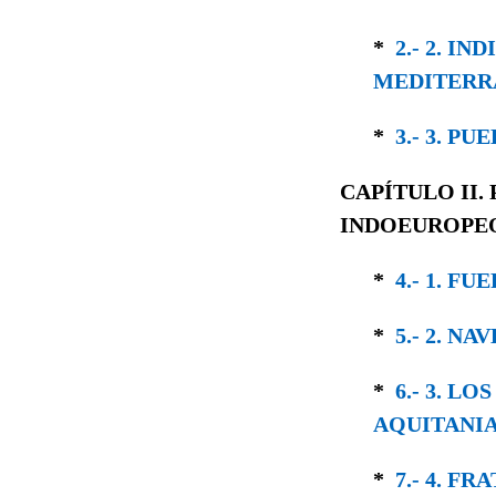
*
2.- 2. I
MEDITERR
*
3.- 3. P
CAPÍTULO II.
INDOEUROPE
*
4.- 1. F
*
5.- 2. N
*
6.- 3. L
AQUITANI
*
7.- 4. F