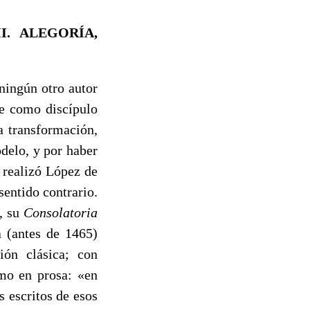
II. ALEGORÍA,
ningún otro autor
e como discí­pulo
a transformación,
delo, y por haber
 realizó López de
en­tido contrario.
), su
Consolatoria
a (antes de 1465)
ión clásica; con
omo en prosa: «en
os escritos de esos