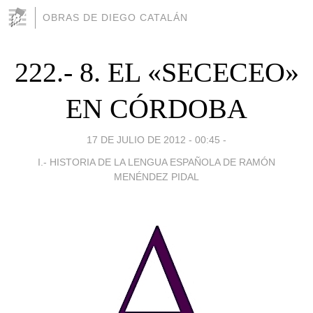
OBRAS DE DIEGO CATALÁN
222.- 8. EL «SECECEO»
EN CÓRDOBA
17 DE JULIO DE 2012 - 00:45
-
I.- HISTORIA DE LA LENGUA ESPAÑOLA DE RAMÓN
MENÉNDEZ PIDAL