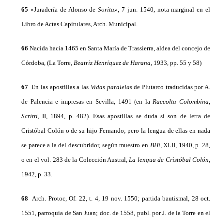
65
«Juradería de Alonso de
Sorita»,
7 jun. 1540, nota marginal en el
Libro de Actas Capitulares, Arch. Municipal.
66
Nacida hacia 1465 en Santa María de Trassierra, aldea del concejo de
Córdoba, (La Torre,
Beatriz Henríquez de Harana,
1933, pp. 55 y 58)
67
En las apostillas a las
Vidas paralelas
de Plutarco traducidas por A.
de Palencia e impresas en Sevilla, 1491 (en la
Raccolta Colombina,
Scritti,
II, 1894, p. 482). Esas apostillas se duda sí son de letra de
Cristóbal Colón o de su hijo Fernando; pero la len­gua de ellas en nada
se parece a la del descubridor, según mues­tro en
BHi,
XLII, 1940, p. 28,
o en el vol. 283 de la Colección Austral,
La lengua de Cristóbal Colón,
1942, p. 33.
68
Arch. Protoc, Of. 22, t. 4, 19 nov. 1550; partida bautismal, 28 oct.
1551, parroquia de San Juan; doc. de 1558, publ. por J. de la Torre en el