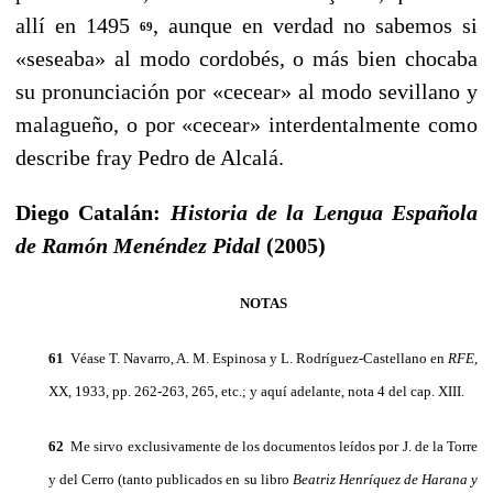
allí en 1495
, aunque en verdad no sabemos si
69
«seseaba» al modo cordobés, o más bien chocaba
su pro­nunciación por «cecear» al modo sevillano y
malagueño, o por «cecear» interdentalmente como
describe fray Pedro de Alcalá.
Diego Catalán:
Historia de la Lengua Española
de Ramón Menéndez Pidal
(2005)
NOTAS
61
Véase T. Navarro, A. M. Espinosa y L. Rodríguez-Castella­no en
RFE,
XX, 1933, pp. 262-263, 265, etc.; y aquí adelante, nota 4 del cap. XIII.
62
Me sirvo exclusivamente de los documentos leídos por J. de la Torre
y del Cerro (tanto publicados en su libro
Beatriz Henríquez de Harana y