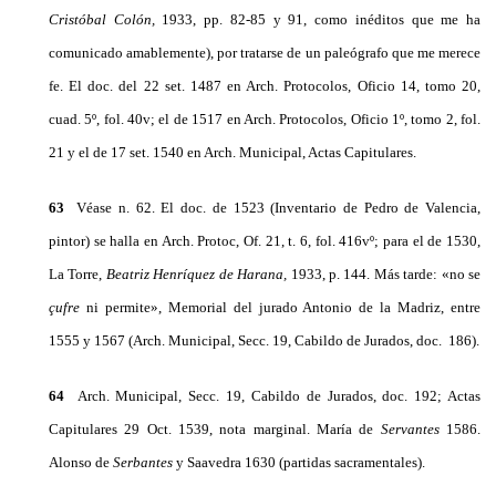
Cristóbal Colón,
1933, pp. 82-85 y 91, como inéditos que me ha
comunicado amablemente), por tratarse de un paleó­grafo que me merece
fe. El doc. del 22 set. 1487 en Arch. Pro­tocolos, Oficio 14, tomo 20,
cuad. 5º, fol. 40v; el de 1517 en Arch. Protocolos, Oficio 1º, tomo 2, fol.
21 y el de 17 set. 1540 en Arch. Municipal, Actas Capitulares.
63
Véase n. 62. El doc. de 1523 (Inventario de Pedro de Va­lencia,
pintor) se halla en Arch. Protoc, Of. 21, t. 6, fol. 416vº; para el de 1530,
La Torre,
Beatriz Henríquez de Harana,
1933, p. 144. Más tarde: «no se
çufre
ni permite», Memorial del jurado Antonio de la Madriz, entre
1555 y 1567 (Arch. Municipal, Secc. 19, Cabildo de Jurados, doc. 186).
64
Arch. Municipal, Secc. 19, Cabildo de Jurados, doc. 192; Ac­tas
Capitulares 29 Oct. 1539, nota marginal. María de
Servantes
1586.
Alonso de
Serbantes
y Saavedra 1630 (partidas sacramentales).