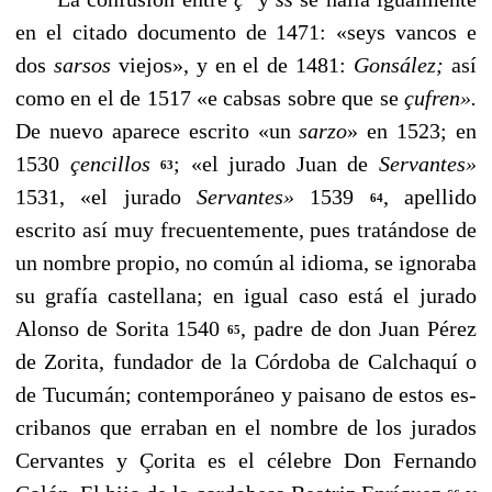
en el cita­do documento de 1471: «seys vancos e
dos
sarsos
viejos», y en el de 1481:
Gonsález;
así
como en el de 1517 «e cabsas sobre que se
çufren».
De nuevo aparece escrito «un
sarzo
»
en 1523; en
1530
çencillos
;
«el jurado Juan de
Servantes»
63
1531, «el jurado
Servantes»
1539
, apellido
64
escrito así muy frecuentemente, pues tratándose de
un nombre propio, no común al idioma, se ignoraba
su grafía castellana; en igual caso está el jurado
Alonso de Sorita 1540
, padre de don Juan Pérez
65
de Zorita, fundador de la Córdoba de Calchaquí o
de Tucumán; contemporáneo y paisano de estos es­
cribanos que erraban en el nombre de los jurados
Cervan­tes y Çorita es el célebre Don Fernando