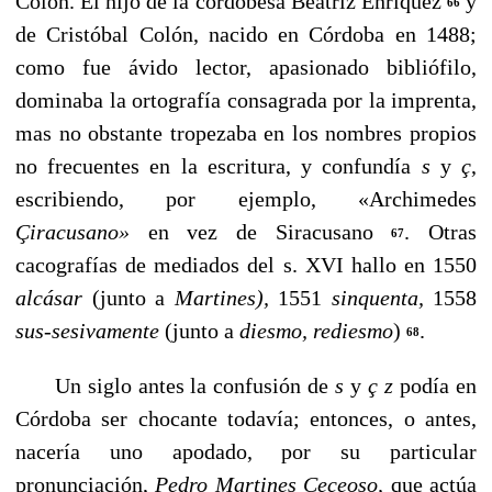
Colón. El hijo de la cordobesa Beatriz Enríquez
y
66
de Cristóbal Colón, na­cido en Córdoba en 1488;
como fue ávido lector, apasionado bibliófilo,
dominaba la ortografía consagrada por la imprenta,
mas no obstante tropezaba en los nombres pro­pios
no frecuentes en la escritura, y confundía
s
y
ç
,
escri­biendo, por ejemplo, «Archimedes
Çiracusano»
en vez de Siracusano
. Otras
67
cacografías de mediados del s. XVI ha­llo en 1550
alcásar
(junto a
Martines),
1551
sinquenta,
1558
sus-sesivamente
(junto a
diesmo, rediesmo
)
.
68
Un siglo antes la confusión de
s
y
ç z
podía en
Córdoba ser chocante todavía; entonces, o antes,
nacería uno apo­dado, por su particular
pronunciación,
Pedro Martines Ceçeo­so,
que actúa