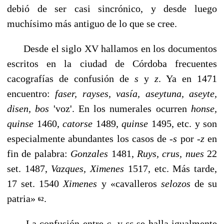
debió de ser casi sincrónico, y desde luego
muchísimo más antiguo de lo que se cree.
Desde el siglo XV hallamos en los documentos
escritos en la ciudad de Córdoba frecuentes
cacografías de confusión de
s
y
z
. Ya en 1471
encuentro:
faser, rayses, vasía, aseytuna, aseyte,
disen,
bos
'voz'. En los numerales ocurren
honse,
quin­se
1460,
catorse
1489,
quinse
1495, etc. y son
especialmente abundantes los casos de
-s
por -
z
en
fin de palabra:
Gonza­les
1481,
Ruys, crus, nues
22
set. 1487,
Vazques, Ximenes
1517, etc. Más tarde,
17 set. 1540
Ximenes
y «cavalleros
selozos
de su
patria»
.
62
La confusión entre
ç
y
ss
se halla igualmente