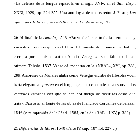
«La defensa de la lengua española en el siglo XVI», en el
Bull.
Hisp.,
XXXI, 1929, pp. 204-255. Una antología de textos reúne J. Pastor,
Las
apologías de la lengua castellana en el siglo de oro,
1929.
20
Al final de la
Agonía,
1543: «Breve declaración de las sen­tencias y
vocablos obscuros que en el libro del tránsito de la muerte se hallan,
escripta por el mismo author Alexio Venegas». Esto falta en la ed.
primera, Toledo, 1537. Véase ed. moderna en la «NBAE», XVI, pp. 288,
289. Ambrosio de Morales alaba cómo Venegas escribe de filosofía «con
harta elegancia i
pureza
en el lenguage, si no es donde se la estorvan los
vocablos estraños
con que se han por fuerça de decir las cosas que
trata»,
Discurso
al frente de las obras de Francisco Cervantes de Salazar
1546 (v. reimpresión de la 2ª ed., 1585, en la de «BAE», LXV, p. 382).
21
Diferencias de libros,
1540 (Parte IV, cap. 18º, fol. 227 v.).