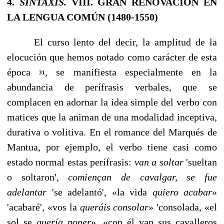
4.
SINTAXIS.
VIII. GRAN RENOVACIÓN EN
LA LENGUA COMÚN (1480-1550)
El curso lento del decir, la amplitud de la
elocución que hemos notado como carácter de esta
época
, se manifies­ta especialmente en la
31
abundancia de perífrasis verbales, que se
complacen en adornar la idea simple del verbo con
matices que la animan de una modalidad inceptiva,
durativa o volitiva. En el romance del Marqués de
Mantua, por ejemplo, el verbo tiene casi como
estado normal estas pe­rífrasis:
van a soltar
'sueltan
o soltaron',
comiençan de cavalgar, se fue
adelantar
'se adelantó', «la vida
quiero acabar
»
'aca­baré', «vos la
queráis consolar
»
'consolada, «el
sol se
quería poner
»,
«con él van sus cavalleros