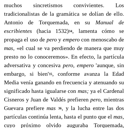
muchos sincretismos con­vivientes. Los
tradicionalistas de la gramática se dolían de ello.
Antonio de Torquemada, en su
Manual de
escribientes
(hacia 1532)
, lamenta cómo se
34
propaga el uso de
pero
y
empero
con menoscabo de
mas,
«el cual se va perdiendo de manera que muy
presto no lo conoceremos». En efecto, la partícula
adversativa y concesiva
pero, empero
'aunque, sin
embargo, si bien'
, conforme avanza la Edad
35
Media venía ganando en frecuencia y atenuando su
significado hasta igualarse con
mas;
ya el Cardenal
Cisneros y Juan de Valdés prefieren
pero,
mientras
Guevara prefiere
mas
,
y la lucha entre las dos
36
partículas continúa lenta, hasta el pun­to que el
mas,
cuyo próximo olvido auguraba Torquemada,