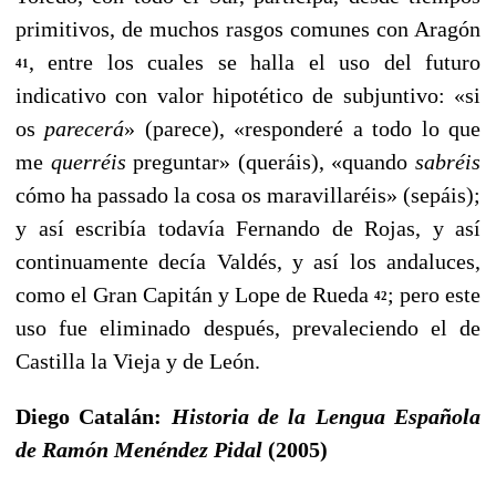
primitivos, de muchos rasgos co­munes con Aragón
, entre los cuales se halla el uso del futuro
41
indicativo con valor hipotético de subjuntivo: «si
os
parecerá
»
(parece), «responderé a todo lo que
me
querréis
preguntar» (queráis), «quando
sabréis
cómo ha passado la cosa os maravillaréis» (sepáis);
y así escribía todavía Fernan­do de Rojas, y así
continuamente decía Valdés, y así los andaluces,
como el Gran Capitán y Lope de Rueda
; pero este
42
uso fue eliminado después, prevaleciendo el de
Casti­lla la Vieja y de León.
Diego Catalán:
Historia de la Lengua Española
de Ramón Menéndez Pidal
(2005)