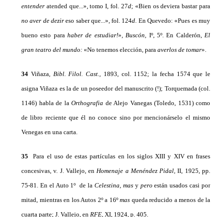
entender
atended que...», tomo I, fol. 27
d
; «Bien os deviera bastar para
no aver
de dezir
eso sa­ber que...», fol. 124
d
. En Quevedo: «Pues es muy
bueno esto para
haber de estudiar!
»
, Buscón,
Iº, 5º. En Calderón,
El
gran teatro del mundo:
«No tenemos elección, para
averlos de tomar
».
34
Viñaza,
Bibl. Filol.
Cast.,
1893, col. 1152; la fecha 1574 que le
asigna Viñaza es la de un poseedor del manuscrito (!); Torquemada (col.
1146) habla de la
Orthografia
de Alejo Vanegas (Toledo, 1531) como
de libro reciente que él no conoce sino por mencionárselo el mismo
Venegas en una carta.
35
Para el uso de estas partículas en los siglos XIII y XIV en frases
concesivas, v. J. Vallejo, en
Homenaje a Menéndez Pidal,
II, 1925, pp.
75-81. En el Auto 1º de la
Celestina, mas
y
pero
están usados casi por
mitad, mientras en los Autos 2º a 16º
mas
que­da reducido a menos de la
cuarta parte; J. Vallejo, en
RFE,
XI, 1924, p. 405.