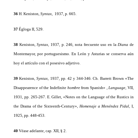
36
H. Keniston,
Syntax,
1937, p. 665.
37
Égloga II, 529.
38
Keniston,
Syntax,
1937, p. 246, nota frecuente uso en la
Diana
de
Montemayor, por portuguesismo. En León y Asturias se con­serva aún
hoy el artículo con el posesivo adjetivo.
39
Keniston,
Syntax,
1937, pp. 42 y 344-346. Ch. Barrett Brown «The
Disappearence of the Indefinite
hombre
from Spanish» ,
Language,
VII,
1931, pp. 265-267. E. Gillet, «Notes on the Language of the Rustics in
the Drama of the Sixteenth-Century»,
Homenaje a Menéndez Pidal,
I,
1925, pp. 448-453.
40
Véase adelante, cap. XII, § 2.