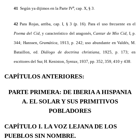
a
41
Según ya dijimos en la Parte IV
, cap. X, § 3.
42
Para Rojas, arriba, cap. I, § 3 (p. 16). Para el uso frecuente en el
Poema del Cid,
y característico del aragonés,
Cantar de Mio Cid,
I, p.
344; Hanssen,
Gramática,
1913, p. 242; uso abundante en Valdés, M.
Bataillon, ed.
Diálogo de doctrina christiana,
1925, p. 173; en
escritores del Sur, H. Keniston,
Syntax,
1937, pp. 352, 359, 410 y 438.
CAPÍTULOS ANTERIORES:
PARTE PRIMERA: DE IBERIA A HISPANIA
A. EL SOLAR Y SUS PRIMITIVOS
POBLADORES
CAPÍTULO I. LA VOZ LEJANA DE LOS
PUEBLOS SIN NOMBRE.