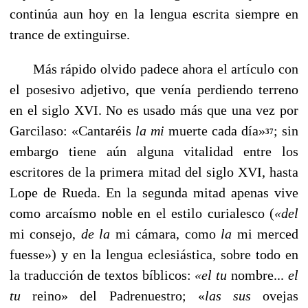
continúa aun hoy en la lengua escrita siempre en
trance de extinguirse.
Más rápido olvido padece ahora el artículo con
el pose­sivo adjetivo, que venía perdiendo terreno
en el siglo XVI. No es usado más que una vez por
Garcilaso: «Cantaréis
la mi
muerte cada día»
; sin
37
embargo tiene aún alguna vita­lidad entre los
escritores de la primera mitad del siglo XVI, hasta
Lope de Rueda. En la segunda mitad apenas vive
como arcaísmo noble en el estilo curialesco (
«del
mi conse­jo,
de la
mi cámara, como
la
mi merced
fuesse») y en la lengua eclesiástica, sobre todo en
la traducción de textos bíblicos:
«el tu
nombre...
el
tu
reino» del Padrenuestro; «
las sus
ovejas