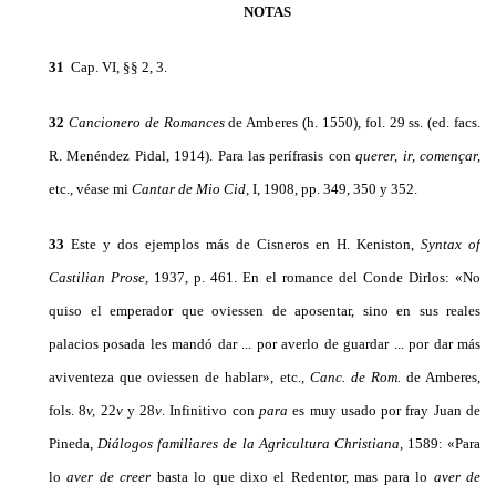
NOTAS
31
Cap. VI, §§ 2, 3.
32
Cancionero de Romances
de Amberes (h. 1550), fol. 29 ss. (ed. facs.
R. Menéndez Pidal, 1914). Para las perífrasis con
querer, ir, començar,
etc., véase mi
Cantar de Mio Cid,
I, 1908, pp. 349, 350 y 352.
33
Este y dos ejemplos más de Cisneros en H. Keniston,
Syntax of
Castilian Prose,
1937, p. 461. En el romance del Conde Dirlos: «No
quiso el emperador que oviessen de aposentar, sino en sus reales
palacios posada les mandó dar ... por averlo de guardar ... por dar más
aviventeza que oviessen de hablar», etc.,
Canc. de Rom.
de Amberes,
fols. 8
v,
22
v
y 28
v
. Infinitivo con
para
es muy usado por fray Juan de
Pineda,
Diálogos familiares de la Agri­cultura
Christiana,
1589: «Para
lo
aver
de creer
basta lo que dixo el Redentor, mas para lo
aver
de