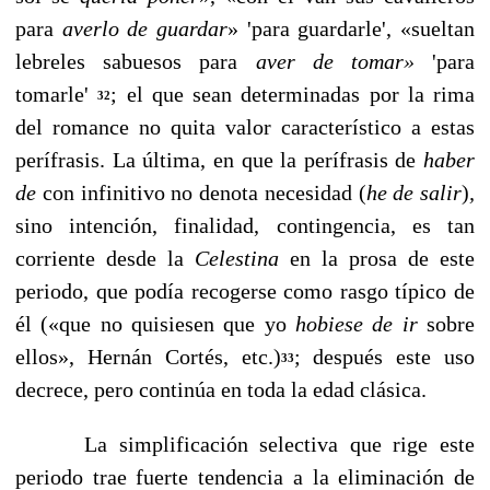
para
averlo de guardar
»
'para guardarle', «sueltan
lebreles sabuesos para
aver
de tomar»
'para
tomarle'
; el que sean determinadas por la rima
32
del romance no quita valor característico a estas
perífrasis. La última, en que la perífrasis de
haber
de
con infinitivo no denota necesidad (
he de salir
)
,
sino intención, finalidad, contingencia, es tan
corriente desde la
Celestina
en la pro­sa de este
periodo, que podía recogerse como rasgo típico de
él («que no quisiesen que yo
hobiese de ir
sobre
ellos», Hernán Cortés, etc.)
; después este uso
33
decrece, pero con­tinúa en toda la edad clásica.
La simplificación selectiva que rige este
periodo trae fuer­te tendencia a la eliminación de