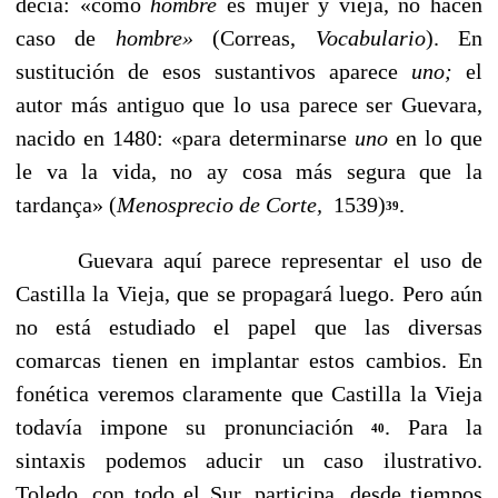
decía: «como
hombre
es mujer y vieja, no hacen
caso de
hombre»
(Correas,
Vocabulario
).
En
sustitución de esos sustantivos aparece
uno;
el
autor más antiguo que lo usa parece ser Guevara,
nacido en 1480: «para determinarse
uno
en lo que
le va la vida, no ay cosa más segura que la
tardança» (
Me­nosprecio de Corte,
1539)
.
39
Guevara aquí parece representar el uso de
Castilla la Vieja, que se propagará luego. Pero aún
no está estudiado el papel que las diversas
comarcas tienen en implantar estos cambios. En
fonética veremos claramente que Castilla la Vieja
todavía impone su pronunciación
. Para la
40
sintaxis podemos aducir un caso ilustrativo.
Toledo, con todo el Sur, participa, desde tiempos