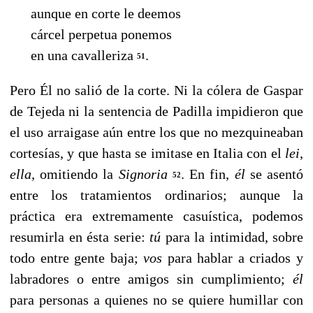
aunque en corte le deemos
cárcel perpetua ponemos
en una cavalleriza
.
51
Pero Él no salió de la corte. Ni la cólera de Gaspar
de Tejeda ni la sentencia de Padilla impidieron que
el uso arraigase aún entre los que no mezquineaban
cortesías, y que hasta se imitase en Italia con el
lei,
ella,
omitiendo la
Signoria
. En fin,
él
se asentó
52
entre los tratamientos ordinarios; aunque la
práctica era extremamente casuística, podemos
resumirla en ésta serie:
tú
para la intimidad, so­bre
todo entre gente baja;
vos
para hablar a criados y
la­bradores o entre amigos sin cumplimiento;
él
para perso­nas a quienes no se quiere humillar con