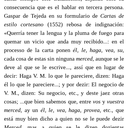
consecuencia que es el hablar en tercera persona.
Gaspar de Tejeda en su formulario de
Cartas de
estilo cortesano
(1552) rebosa de indignación:
«Que­rría tener la lengua y la pluma de fuego para
quemar un vicio que anda muy recibido...: en el
processo de la carta ponen
él, le, haga, vea, su,
cada cosa de estas sin ninguna
merced,
aunque se le
deve al que se le escrive..., assí que en lugar de
decir: Haga V. M. lo que le pareciere, dizen: Haga
él lo que le pareciere...; y por dezir: El negocio de
V. M., dizen: Su negocio, etc., y deste jaez otras
cosas; ...que bien sabemos que, entre
vos
y
vuestra
merced,
ay un
él, le, vea, haga, provea,
etc., que
está muy bien dicho a quien no se le puede dezir
Merced,
mas a quien se le dizen dozientas