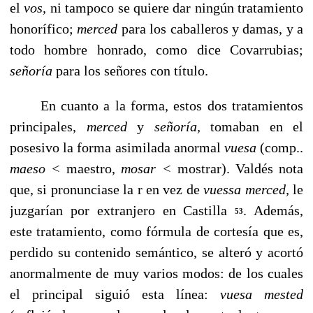
el
vos,
ni tampoco se quiere dar ningún tratamiento
honorífico;
merced
para los caballeros y damas, y a
todo hombre honrado, como dice Covarrubias;
señoría
para los señores con título.
En cuanto a la forma, estos dos tratamientos
principa­les,
merced
y
señoría,
tomaban en el
posesivo la forma asi­milada anormal
vuesa
(comp..
maeso
<
maestro,
mosar
<
mostrar). Valdés nota
que, si pronunciase la r en vez de
vuessa merced,
le
juzgarían por extranjero en Castilla
. Además,
53
este tratamiento, como fórmula de cortesía que es,
perdido su contenido semántico, se alteró y acortó
anor­malmente de muy varios modos: de los cuales
el principal siguió esta línea:
vuesa mested