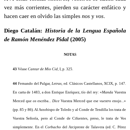
vez más corrientes, pier­den su carácter enfático y
hacen caer en olvido las simples
nos
y
vos
.
Diego Catalán:
Historia de la Lengua Española
de Ramón Menéndez Pidal
(2005)
NOTAS
43
Véase
Cantar de Mio Cid,
I, p. 325.
44
Fernando del Pulgar,
Letras,
ed. Clásicos Castellanos, XCIX, p. 147.
En carta de 1483, a don Enrique Enríquez, tío del rey: «
Manda
Vuestra
Merced que
os
escriba...
Dice
Vuestra Merced que ese
vuestro
enojo...»
(pp. 85 y 86). Al Arzobispo de Toledo y al Conde de Tendilla los trata de
Vuestra Señoría, pero al Conde de Cifuentes, preso, le trata de Vos
simplemente. En el
Corbacho
del Arcipreste de Talavera (ed. C. Pérez