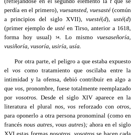
(reflejándose en el segundo elemento la
t
que se
perdía en el primero),
vuesansted, vue­sasté
(común
a principios del siglo XVII),
vuesté
(
d
)
, usté
(
d
)
(primer ejemplo de
usté
en Tirso, anterior a 1618,
forma hoy usual)
. Lo mismo
vuesaseñoría,
54
vusiñoría, vusoría, usiría, usía.
Por otra parte, el peligro a que estaba expuesto
el
vos
como tratamiento que oscilaba entre la
intimidad y la ofen­sa, debió contribuir en algo a
que
vos,
pronombre, fuese totalmente reemplazado
por
vosotros.
Desde el siglo XIV aparece en la
literatura el plural
nos, vos
reforzado con
otros,
para oponerlo a otra persona pronominal (como en
fran­cés
nous autres,
vous autres
)
;
ahora en el siglo
XVI estas for­mas
nosotros, vosotros
se hacen cada