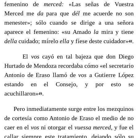
femenino de
merced:
«Las señas de Vuestra
Merced me
da
para que
dél
me acuerde no son
menester»; sólo cuando se dirige a una señora
aparece el femenino: «su Amado
la
mira y tie­ne
della
cuidado; mírelo
ella
y fíese deste cuidador»
.
48
El
vos
cayó en tal bajeza que don Diego
Hurtado de Mendoza recordaba cómo «el secretario
Antonio de Eraso llamó de
vos
a Gutierre López
estando en el Consejo, y por esto se
acuchillaron»
.
49
Pero inmediatamente surge entre los mezquinos
de cor­tesía como Antonio de Eraso el medio de no
caer en el
vos
ni otorgar el
vuessa merced,
y fue el
callar siempre este tra­tamiento, dejando sólo su