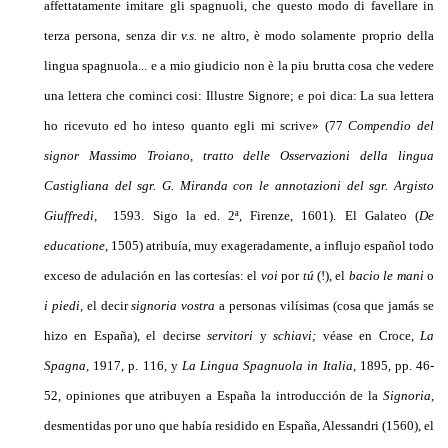
affettatamente imitare gli spagnuoli, che questo modo di favellare in
terza persona, senza dir
v.s.
ne altro, è modo solamente proprio della
lingua spagnuola... e a mio giudicio non è la piu brutta cosa che vedere
una lettera che cominci cosi: Illustre Signore; e poi dica: La sua lettera
ho ricevuto ed ho inteso quanto egli mi scrive» (77
Compendio del
signor Massimo
Troiano, tratto delle Osservazioni della lingua
Castigliana del sgr. G. Miranda con le annotazioni del sgr. Argisto
Giuffredi,
1593. Sigo la ed. 2ª, Firenze, 1601). El Galateo (
De
educatione,
1505) atribuía, muy exageradamente, a influjo español todo
exceso de adulación en las cortesías: el
voi
por
tú
(!), el
bacio le
mani
o
i
piedi,
el decir
signoria vostra
a personas vilísimas (cosa que jamás se
hizo en España), el decirse
servitori
y
schiavi;
véase en Croce,
La
Spagna,
1917, p. 116, y
La
Lingua Spagnuola in
Italia,
1895, pp. 46-
52, opiniones que atribuyen a España la introducción de la
Signoria,
desmentidas por uno que había residido en España, Alessandri (1560), el