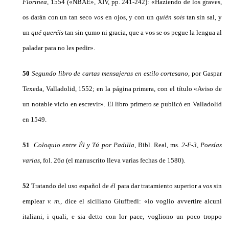
Florinea,
1554 («NBAE», XIV, pp. 241-242): «Haziendo de los graves,
os darán con un tan seco
vos
en ojos, y con un
quién sois
tan sin sal, y
un
qué queréis
tan sin çumo ni gracia, que a vos se os pegue la len­gua al
paladar para no les pedir».
50
Segundo libro de cartas mensajeras en estilo cortesano,
por Gaspar
Texeda, Valladolid, 1552; en la página primera, con el título «Avi­so de
un notable vicio en escrevir». El libro primero se publicó en Valladolid
en 1549.
51
Coloquio entre Él y Tú por Padilla,
Bibl. Real, ms.
2-F-3,
Poe­sías
varias,
fol. 26
a
(el manuscrito lleva varias fechas de 1580).
52
Tratando del uso español de
él
para dar tratamiento supe­rior a
vos
sin
emplear
v. m.,
dice el siciliano Giuffredi: «io voglio avvertire alcuni
italiani, i quali, e sia detto con lor pace, vogliono un poco troppo