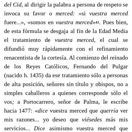
del Cid,
al dirigir la palabra a persona de respeto se
invoca su fa­vor o
merced:
«si
vuestra merced
fuere...», «somos en
vuestra merced
»
.
Pues bien,
43
de esta fórmula se desgaja al fin de la Edad Media
el tratamiento de
vuestra merced,
el cual se
difundió muy rápidamente con el refinamiento
renacentis­ta de la cortesía. Al comienzo del reinado
de los Reyes Ca­tólicos, Fernando del Pulgar
(nacido h. 1435) da ese trata­miento sólo a personas
de alta posición, señores sin título y obispos, no a
simples caballeros a quienes correspon­de sólo el
vos;
a Portocarrero, señor de Palma, le escribe
hacia 1477: «
dice
vuestra merced que
querría
ver
mis razo­nes... yo deseo que
viésedes
más mis
servicios...
Dice
asimis­mo vuestra merced que