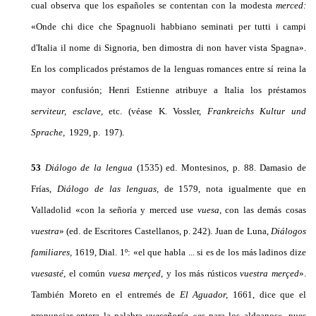
cual observa que los españoles se contentan con la modesta
merced:
«Onde chi dice che Spagnuoli habbiano seminati per tutti i campi
d'Italia il nome di Signoria, ben dimostra di non haver vista Spagna».
En los complicados préstamos de la lenguas romances entre sí reina la
mayor confusión; Henri Estienne atribuye a Italia los préstamos
serviteur, esclave,
etc. (véase K. Vossler,
Frankreichs Kultur
und
Sprache,
1929, p. 197).
53
Diálogo de la lengua
(1535) ed. Montesinos, p. 88. Damasio de
Frías,
Diálogo de las lenguas,
de 1579, nota igualmente que en
Valladolid «con la señoría y merced use
vuesa,
con las demás cosas
vuestra
»
(ed. de Escritores Castellanos, p. 242). Juan de Luna,
Diá­logos
familiares,
1619, Dial. 1º: «el que habla ... si es de los más ladinos dize
vuesasté,
el común
vuesa merçed,
y los más rústicos
vuestra merçed
».
También Moreto en el entremés de
El Aguador,
1661, dice que el
pronunciar entera la palabra
vueseñoría
«es para los aldeanos», pues