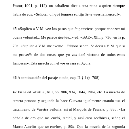
Pastor, 1901, p. 112), un caballero dice a una reina a quien siempre
habla de
vos:
«Seño­ra, ¡oh qué fermosa sortija
tiene
vuestra merced!».
45
«Suplico a V. M.
vea
los pasos que
le
pareciere, porque
co­nozca
mi
buena voluntad... Me parece
decirle...
»
ed. «BAE», XIII, p. 736; en la p.
70a: «Suplico a V. M. me
excuse... Fágoos
saber... Sé decir a V. M. que si
me
proveéis
de dos cosas, que yo
vos
daré victoria de todos estos
franceses». Esta mezcla con el
vos
es rara en Ayora.
46
A continuación del pasaje citado, cap. II, § 4 (p. 708).
47
En la ed. «BAE», XIII, pp. 906, 93
a
, 104
a
, 190
a
, etc. La mez­cla de
tercera persona y segunda la hace Guevara igualmente cuando usa el
tratamiento de Vuestra Señoría; así al Marqués de Pescara, p. 88
a
: «La
péñola de oro que me
envió,
recibí, y assí creo
recibiréis,
señor, el
Marco Aurelio que
os
envío», p. 89
b
. Que la mezcla de la segunda