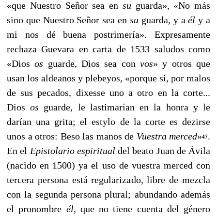
«que Nuestro Señor sea en
su
guarda», «No más
sino que Nuestro Señor sea en
su
guarda, y a
él
y a
mi nos dé bue­na postrimería». Expresamente
rechaza Guevara en carta de 1533 saludos como
«Dios
os
guarde, Dios sea con
vos
»
y otros que
usan los aldeanos y plebeyos, «porque si, por malos
de sus pecados, dixesse uno a otro en la corte...
Dios
os
guarde, le lastimarían en la honra y le
darían una grita; el estylo de la corte es dezirse
unos a otros: Beso las ma­nos de
Vuestra merced
»
.
47
En el
Epistolario espiritual
del bea­to Juan de Ávila
(nacido en 1500) ya el uso de vuestra merced con
tercera persona está regularizado, libre de mezcla
con la segunda persona plural; abundando además
el pronombre
él,
que no tiene cuenta del género