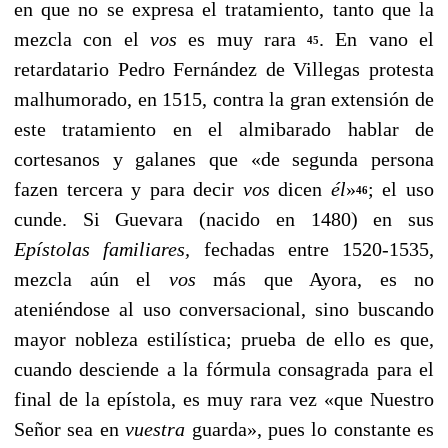
en que no se expresa el tratamiento, tanto que la
mezcla con el
vos
es muy rara
. En vano el
45
retardatario Pedro Fernández de Villegas pro­testa
malhumorado, en 1515, contra la gran extensión de
este tratamiento en el almibarado hablar de
cortesanos y galanes que «de segunda persona
fazen tercera y para de­cir
vos
dicen
él
»
;
el uso
46
cunde. Si Guevara (nacido en 1480) en sus
Epístolas familiares,
fechadas entre 1520-1535,
mezcla aún el
vos
más que Ayora, es no
ateniéndose al uso conversacional, sino buscando
mayor nobleza estilística; prueba de ello es que,
cuando desciende a la fórmula con­sagrada para el
final de la epístola, es muy rara vez «que Nuestro
Señor sea en
vuestra
guarda», pues lo constante es