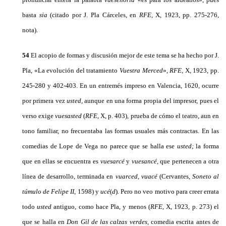
basta
sia
(citado por J. Pla Cárceles, en
RFE,
X, 1923, pp. 275-276,
nota).
54
El acopio de formas y discusión mejor de este tema se ha hecho por J.
Pla, «La evolución del tratamiento
Vuestra Merced
»,
RFE,
X, 1923, pp.
245-280 y 402-403. En un entremés impreso en Valencia, 1620, ocurre
por primera vez
usted,
aunque en una forma propia del impresor, pues el
verso exige
vuesasted
(
RFE,
X, p. 403), prueba de cómo el teatro, aun en
tono familiar, no frecuentaba las formas usuales más contractas. En las
comedias de Lope de Vega no parece que se halla ese
usted;
la forma
que en ellas se encuentra es
vuesarcé
y
vuesancé,
que pertenecen a otra
línea de desarrollo, terminada en
vuarced, vuacé
(Cervantes,
So­neto al
túmulo de Felipe
II,
1598) y
ucé
(
d
)
.
Pero no veo motivo para creer errata
todo
usted
antiguo, como hace Pla, y menos (
RFE,
X, 1923, p. 273) el
que se halla en
Don Gil de las calzas verdes,
comedia escrita antes de