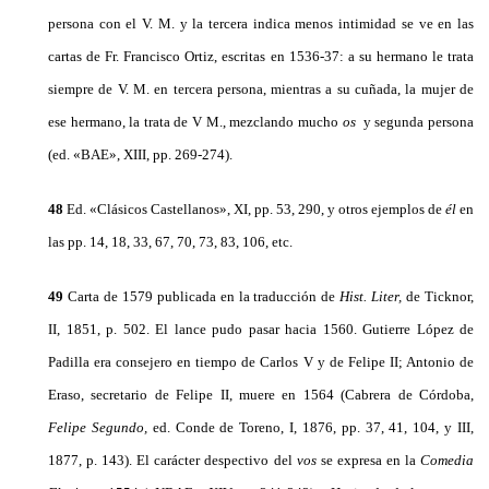
persona con el V. M. y la tercera indica menos intimidad se ve en las
cartas de Fr. Francisco Ortiz, escri­tas en 1536-37: a su hermano le trata
siempre de V. M. en ter­cera persona, mientras a su cuñada, la mujer de
ese hermano, la trata de V M., mezclando mucho
os
y segunda persona
(ed. «BAE», XIII, pp. 269-274).
48
Ed. «Clásicos Castellanos», XI, pp. 53, 290, y otros ejemplos de
él
en
las pp. 14, 18, 33, 67, 70, 73, 83, 106, etc.
49
Carta de 1579 publicada en la traducción de
Hist. Liter,
de Ticknor,
II, 1851, p. 502. El lance pudo pasar hacia 1560. Gutierre López de
Padilla era consejero en tiempo de Carlos V y de Felipe II; Antonio de
Eraso, secretario de Felipe II, muere en 1564 (Cabrera de Córdoba,
Felipe Segundo,
ed. Conde de Toreno, I, 1876, pp. 37, 41, 104, y III,
1877, p. 143). El carác­ter despectivo del
vos
se expresa en la
Comedia