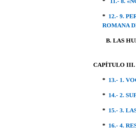
*
11.- 8. 
*
12.- 9. 
ROMANA D
B. LAS H
CAPÍTULO III
*
13.- 1.
*
14.- 2. 
*
15.- 3. 
*
16.- 4. 