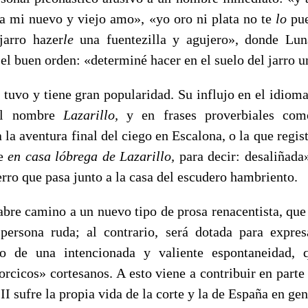
r a mi nuevo y viejo amo», «yo oro ni plata no te
lo
pu
jarro hazer
le
una fuentezilla y agujero», donde Lun
el buen orden: «determiné hacer en el suelo del jarro u
vo y tiene gran popularidad. Su influjo en el idioma 
del nombre
Lazari­llo,
y en frases proverbiales c
 la aventura final del ciego en Escalona, o la que regis
ve
en casa lóbrega de Lazarillo,
para decir: desaliñada»
erro que pasa junto a la casa del escudero hambriento.
abre camino a un nuevo tipo de prosa renacen­tista, que
persona ruda; al contrario, será dotada para expre
ro de una intencionada y valiente espontaneidad,
orcicos» cortesanos. A esto viene a contribuir en parte
II sufre la propia vida de la corte y la de España en gen