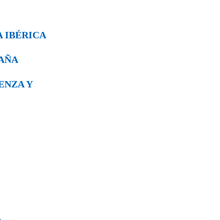
A IBÉRICA
PAÑA
VENZA Y