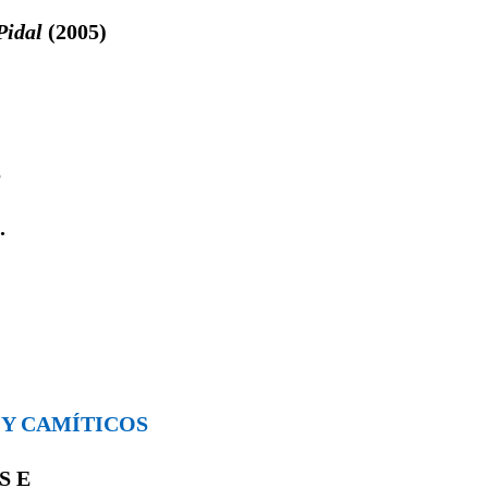
Pidal
(2005)
S
.
S Y CAMÍTICOS
OS
E