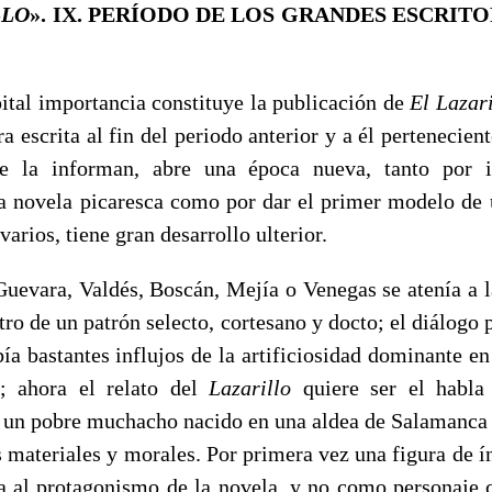
LLO
». IX. PERÍODO DE LOS GRANDES ESCRIT
l importancia constituye la publicación de
El Lazar
 escrita al fin del periodo anterior y a él pertenecien
e la informan, abre una época nueva, tanto por i
a novela picaresca como por dar el primer modelo de 
varios, tiene gran desarrollo ulterior.
vara, Valdés, Boscán, Mejía o Venegas se atenía a l
ro de un patrón selecto, cortesano y docto; el diálogo p
bía bastantes influjos de la artificiosidad dominante en
a; aho­ra el relato del
Lazarillo
quiere ser el habla
e un pobre muchacho nacido en una aldea de Salamanca y
ma­teriales y morales. Por primera vez una figura de í
ura al protagonismo de la nove­la, y no como personaje 