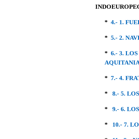
INDOEUROPE
*
4.- 1. F
*
5.- 2. N
*
6.- 3. L
AQUITANI
*
7.- 4. F
*
8.- 5. 
*
9.- 6. LO
*
10.- 7. 