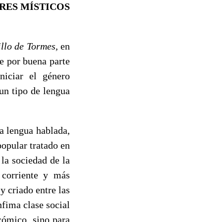
ORES MÍSTICOS
illo de Tormes,
en
te por buena parte
niciar el género
un tipo de lengua
a lengua hablada,
opular trata­do en
 la sociedad de la
 corriente y más
 criado entre las
nfima clase social
cómico, sino para