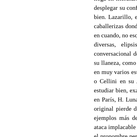
desplegar su con
bien. Lazarillo,
caballeri­zas don
en cuando, no es
diversas, elips
conversacional d
su llaneza, como
en muy varios est
o Cellini en su
estudiar bien, e
en París, H. Lun
original pierde 
ejemplos más de
ataca implacable
el pronombre per