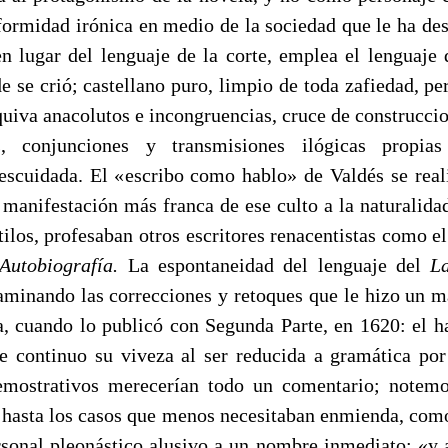
formidad irónica en medio de la sociedad que le ha de
 en lugar del lenguaje de la corte, emplea el lenguaje
de se crió; castellano puro, limpio de toda zafiedad, p
quiva anacolutos e incongruencias, cruce de construccio
is, conjunciones y transmisiones ilógicas propia
escuidada. El «escribo como hablo» de Valdés se real
 manifestación más franca de ese culto a la naturalidad
ilos, profesaban otros escri­tores renacentistas como el
Autobiografía.
La espontaneidad del lenguaje del
La
xaminando las correcciones y retoques que le hizo un m
a, cuando lo publicó con Segunda Parte, en 1620: el ha
de continuo su viveza al ser reducida a gramática por
mostrativos merecerían todo un comentario; note­m
 hasta los casos que menos necesitaban enmienda, co
sonal pleonástico alusivo a un nombre inme­diato: «y 