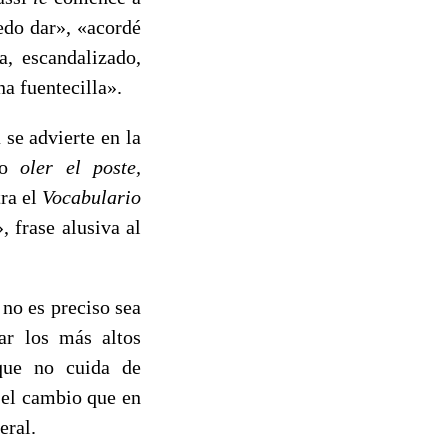
edo dar», «acordé
a, escandalizado,
na fuentecilla».
se advierte en la
omo
oler el poste,
tra el
Vocabulario
, frase alusiva al
 no es preciso sea
sar los más altos
 que no cuida de
 el cambio que en
eral.