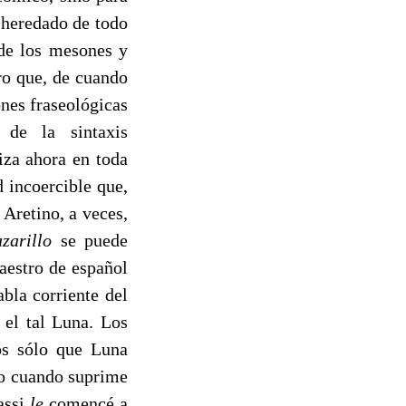
sheredado de todo
 de los mesones y
ero que, de cuando
nes fraseológicas
s de la sintaxis
iza ahora en toda
 incoercible que,
 Aretino, a veces,
zari­llo
se puede
aestro de español
bla corriente del
 el tal Luna. Los
os sólo que Luna
mo cuando suprime
assi
le
comencé a