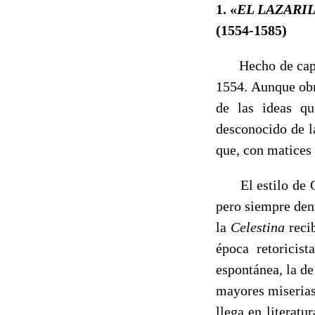
1. «
EL LAZARI
(1554-1585)
Hecho de capita
1554. Aunque obra
de las ideas qu
desconocido de l
que, con matices 
El estilo de Gue
pero siempre dent
la
Celestina
reci
época retoricist
espontánea, la d
mayores miserias 
llega en literat